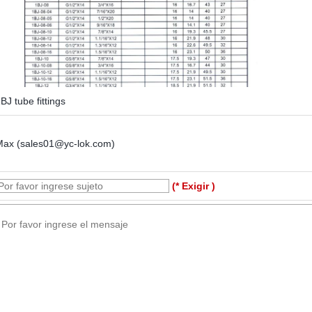
BJ tube fittings
Max (sales01@yc-lok.com)
(* Exigir )