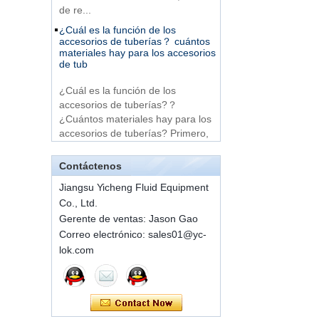
de re...
de férula simple
¿Cuál es la función de los
accesorios de tuberías？ cuántos
materiales hay para los accesorios
Productos muy
de tub
baratos Acero
inoxidable 316 3 vías
Macho 14 Tee Tube
¿Cuál es la función de los
Fitting
accesorios de tuberías?？
¿Cuántos materiales hay para los
316 Stainless Steel
accesorios de tuberías? Primero,
Ferrule set high
¿cuál es el papel del a...
pressure
Una breve introducción a los
Contáctenos
componentes convencionales de
conectores rápidos
1C-RN Racores de
Jiangsu Yicheng Fluid Equipment
tubo hidráulicos de
Co., Ltd.
ISO 7241 A y B 1.Aplicaciones:
doble férula de latón
Gerente de ventas: Jason Gao
traiga a la industria un avance de
Correo electrónico: sales01@yc-
su uso en equipos de construcción,
Racores de tubo de
lok.com
equipos forestales, maquinaria
anillo de corte recto
agrícola, herram...
código Swagelok SS-
810-6
Método de instalación de junta
férula
7 male Thread