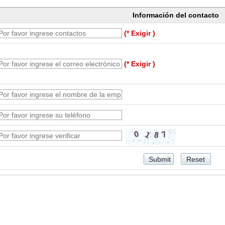
Información del contacto
(* Exigir )
(* Exigir )