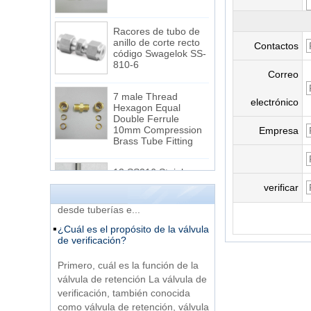
Racores de tubo de
anillo de corte recto
código Swagelok SS-
Contactos
810-6
Correo
7 male Thread
Hexagon Equal
electrónico
La diferencia entre el hilo npt y el
Double Ferrule
hilo nptf
10mm Compression
Empresa
Brass Tube Fitting
1. Las roscas NPT y NPTF son dos
de las roscas de tuberías cónicas
13 SS316 Stainless
más utilizadas en los Estados
Steel Double Ferrules
Elbow Unions Metric
verificar
Unidos para aplicaciones que van
Tube 2mm to 38mm
desde tuberías e...
¿Cuál es el propósito de la válvula
15 Stainless Steel
de verificación?
Double Ferrules Inch
Tube 12 to NPT 12
Primero, cuál es la función de la
Male Connector
válvula de retención La válvula de
verificación, también conocida
Conexión DIN2353
como válvula de retención, válvula
racores de tubo en T