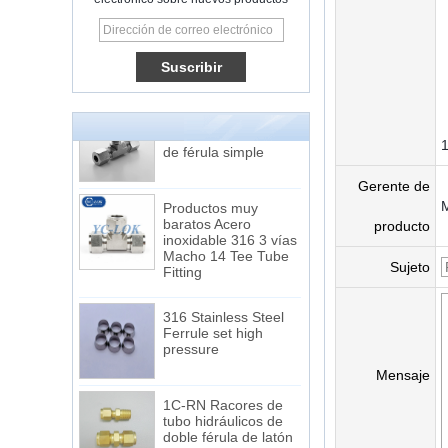
15 Stainless Steel
Double Ferrules Inch
Tube 12 to NPT 12
Male Connector
Conexión DIN2353
racores de tubo en T
de férula simple
1
Gerente de
Productos muy
baratos Acero
producto
inoxidable 316 3 vías
Macho 14 Tee Tube
Fitting
Sujeto
316 Stainless Steel
Ferrule set high
pressure
Mensaje
1C-RN Racores de
tubo hidráulicos de
doble férula de latón