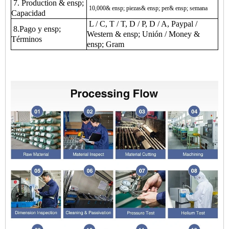
7. Production & ensp;
10,000
& ensp; piezas
& ensp; per
& ensp; semana
Capacidad
L / C, T / T, D / P, D / A, Paypal /
8.Pago y ensp;
Western & ensp; Unión / Money &
Términos
ensp; Gram