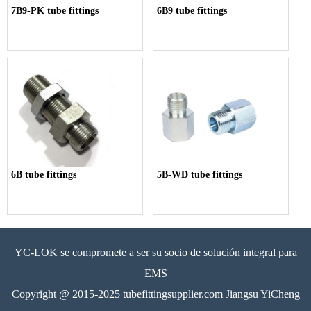
7B9-PK tube fittings
6B9 tube fittings
6B tube fittings
5B-WD tube fittings
YC-LOK se compromete a ser su socio de solución integral para
EMS
Copyright @ 2015-2025 tubefittingsupplier.com Jiangsu YiCheng