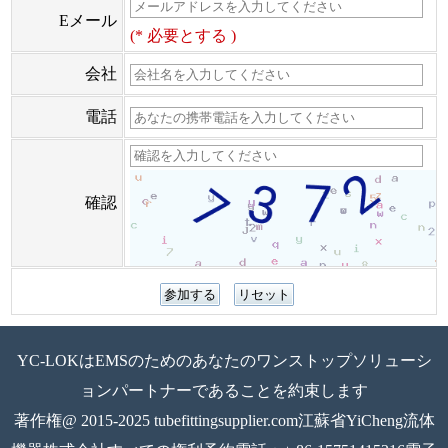
Eメール
(* 必要とする )
会社
電話
確認
YC-LOKはEMSのためのあなたのワンストップソリューシ
ョンパートナーであることを約束します
著作権@ 2015-2025 tubefittingsupplier.com江蘇省YiCheng流体