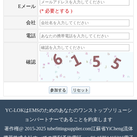
Eメール
(* 必要とする )
会社
電話
確認
YC-LOKはEMSのためのあなたのワンストップソリューシ
ョンパートナーであることを約束します
著作権@ 2015-2025 tubefittingsupplier.com江蘇省YiCheng流体