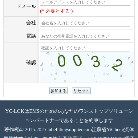
Eメール
(* 必要とする )
会社
電話
確認
YC-LOKはEMSのためのあなたのワンストップソリューシ
ョンパートナーであることを約束します
著作権@ 2015-2025 tubefittingsupplier.com江蘇省YiCheng流体