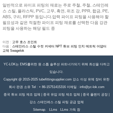
일반적으로 파이프 피팅의 재료는 주로 주철, 주철, 스테인레
스 스틸, 플라스틱, PVC, 고무, 흑연, 위조 강, PPR, 합금, PE,
ABS, 구리, RFPP 등입니다.압력 파이프 피팅을 사용해야 할
필요성과 같은 적절한 파이프 피팅 재료를 선택한 다음 강관
피팅을 사용하는 해당 필드 중
이전 :
고무 호스 조인트
다음 :
스테인리스 스틸 수컷 커넥터 NPT 튜브 피팅 인치 메트릭 어댑터
교체 Swagelok
YC-LOK는 EMS를위한 원 스톱 솔루션 파트너가되기 위해 최선을 다하고
있습니다.
Copyright @ 2015-2025 tubefittingsupplier.com 강소 이성 유체 장비 유한
회사 판권 소유 Tel : + 86-15751415316 이메일 : info@yc-lok.com
중국 튜브 피팅 제조 업체 | 중국 유압 피팅 제조 업체 | 중국 플랜지 공장 |
강소 스테인레스 스틸 피팅 공급 업체
Sitemap.
LLms
LLms 가득 참