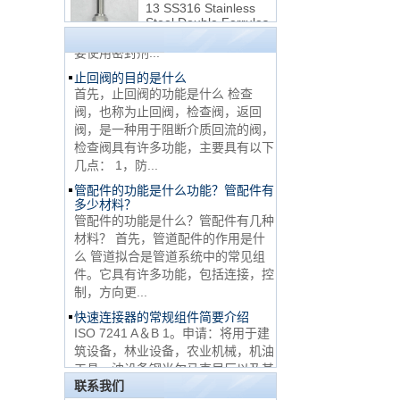
手到运输气体或腐蚀性液体的高压
Steel Double Ferrules
线。NPT用于机械或低压气体以及需
Elbow Unions Metric
Tube 2mm to 38mm
要使用密封剂...
止回阀的目的是什么
15 Stainless Steel
首先，止回阀的功能是什么 检查
Double Ferrules Inch
阀，也称为止回阀，检查阀，返回
Tube 12 to NPT 12
阀，是一种用于阻断介质回流的阀，
Male Connector
检查阀具有许多功能，主要具有以下
几点： 1，防...
连接DIN2353单插芯
三通管配件
管配件的功能是什么功能？管配件有
多少材料？
管配件的功能是什么？管配件有几种
材料？ 首先，管道配件的作用是什
非常便宜的产品316不
么 管道拟合是管道系统中的常见组
锈钢3路男性14 T形管
配件
件。它具有许多功能，包括连接，控
制，方向更...
快速连接器的常规组件简要介绍
316 Stainless Steel
ISO 7241 A＆B 1。申请：将用于建
Ferrule set high
筑设备，林业设备，农业机械，机油
pressure
工具，油设备钢米尔马克尼厂以及其
他苛刻的液压应用的Provendesign
联系我们
1C-RN黄铜双套圈液
带来。 2。 ...