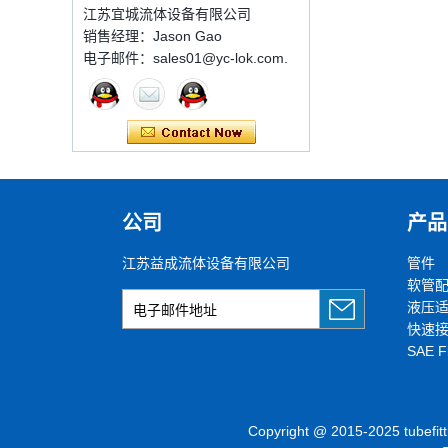
压管件
江苏宜城流体设备有限公司
套圈接头的安装方法
销售经理：Jason Gao
套圈接头的安装方法 1.锯一条适当
电子邮件：sales01@yc-lok.com.
长度的无缝钢管，以去除端口上的毛
世伟洛克代码SS-810-
刺。管道的端面应垂直于轴线，并且
6直切环管配件
角度公差不得大于0.5°。如果需要弯
曲管道，...
双卡套和单卡套配件的应用范围和区
别
7 male Thread
双卡套和单卡套配件的应用范围和区
Hexagon Equal
Double Ferrule
别 双卡套接头适用于：石油，化
10mm Compression
公司
产品
工，黄金，制药，仪器仪表，机械配
Brass Tube Fitting
件，电力行业。 双切削套圈接头为
圆锥形，切削...
江苏益成流体设备有限公司
管件
13 SS316 Stainless
Steel Double Ferrules
软管
橡胶环的特性和不同材料的高温抗性
Elbow Unions Metric
程度
液压
Tube 2mm to 38mm
橡胶环是一种密封环，具有冷抗性，
快速
耐热性，耐老化性等的特征，并且具
SAE F
有绝缘的特征。由不同材料制成的橡
胶环的高温耐药性不同。安装橡胶环
时，我们...
Copyright @ 2015-2025 tu
2024年春节假期在中国，并注意客