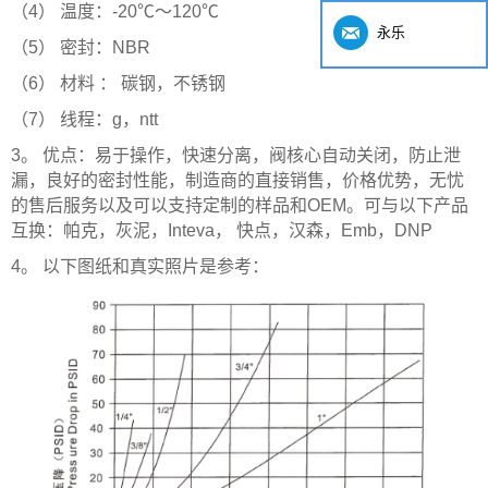
（4）
温度：-20
℃
〜120
℃
永乐
（5）
密封：NBR
（6）
材料
：
碳钢，不锈钢
（7）
线程：g，ntt
3。
优点：易于操作，快速分离，阀核心自动关闭，防止泄
漏，良好的密封性能，制造商的直接销售，价格优势，无忧
的售后服务以及可以支持定制的样品和OEM。可与以下产品
互换
：
帕克
，
灰泥
，
Inteva
，
快点
，
汉森
，
Emb
，
DNP
4。
以下图纸和真实照片是参考：