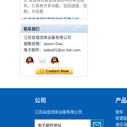
件。它具有许多功能，包括连接，控
316 Stainless Steel
制，方向更...
Ferrule set high
pressure
快速连接器的常规组件简要介绍
ISO 7241 A＆B 1。申请：将用于建
联系我们
1C-RN黄铜双套圈液
筑设备，林业设备，农业机械，机油
压管件
江苏宜城流体设备有限公司
工具，油设备钢米尔马克尼厂以及其
销售经理：Jason Gao
他苛刻的液压应用的Provendesign
带来。 2。 ...
电子邮件：sales01@yc-lok.com.
世伟洛克代码SS-810-
套圈接头的安装方法
6直切环管配件
套圈接头的安装方法 1.锯一条适当
长度的无缝钢管，以去除端口上的毛
刺。管道的端面应垂直于轴线，并且
7 male Thread
角度公差不得大于0.5°。如果需要弯
Hexagon Equal
曲管道，...
Double Ferrule
10mm Compression
双卡套和单卡套配件的应用范围和区
Brass Tube Fitting
公司
产品
别
江苏益成流体设备有限公司
管件
13 SS316 Stainless
双卡套和单卡套配件的应用范围和区
Steel Double Ferrules
软管
别 双卡套接头适用于：石油，化
Elbow Unions Metric
液压
工，黄金，制药，仪器仪表，机械配
Tube 2mm to 38mm