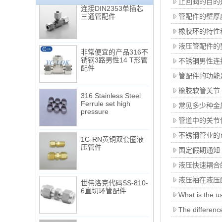
止回阀的目的
连接DIN2353单插芯
三通管配件
管配件的壁厚
橡胶环的特性
液压管配件的
非常便宜的产品316不
锈钢3路男性14 T形管
不锈钢男性连接
配件
管配件的功能
316 Stainless Steel
橡胶软管关节
Ferrule set high
常见多少种金
pressure
管道中的关节
1C-RN黄铜双套圈液
不锈钢管业的
压管件
国定假期通知
液压快速耦合
世伟洛克代码SS-810-
液压袖在液压
6直切环管配件
What is the us
The difference
7 male Thread