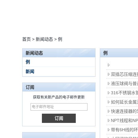
首页
>
新闻动态
>
例
新闻动态
例
例
新闻
双插芯压缩连
液压球阀与普
订阅
316不锈钢水
获取有关新产品的电子邮件更新
如何延长金属
15 Stainless Steel
快速连接器的
Double Ferrules Inch
NPT线程和N
Tube 12 to NPT 12
Male Connector
带有6H线的