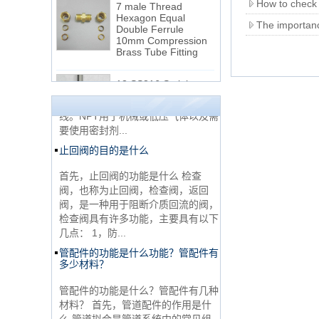
How to check t
Hexagon Equal
Double Ferrule
The importance
10mm Compression
NPT线程和NPTF线程之间的区别
Brass Tube Fitting
1. NPT和NPTF螺纹是美国最常用的
13 SS316 Stainless
锥形管螺纹，用于应用，从电管和扶
Steel Double Ferrules
手到运输气体或腐蚀性液体的高压
Elbow Unions Metric
线。NPT用于机械或低压气体以及需
Tube 2mm to 38mm
要使用密封剂...
止回阀的目的是什么
15 Stainless Steel
Double Ferrules Inch
Tube 12 to NPT 12
首先，止回阀的功能是什么 检查
Male Connector
阀，也称为止回阀，检查阀，返回
阀，是一种用于阻断介质回流的阀，
连接DIN2353单插芯
检查阀具有许多功能，主要具有以下
三通管配件
几点： 1，防...
管配件的功能是什么功能？管配件有
多少材料？
非常便宜的产品316不
管配件的功能是什么？管配件有几种
锈钢3路男性14 T形管
配件
材料？ 首先，管道配件的作用是什
么 管道拟合是管道系统中的常见组