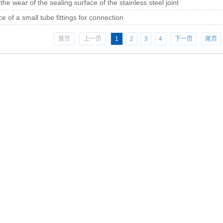
he wear of the sealing surface of the stainless steel joint
 of a small tube fittings for connection
首页
上一页
1
2
3
4
下一页
尾页