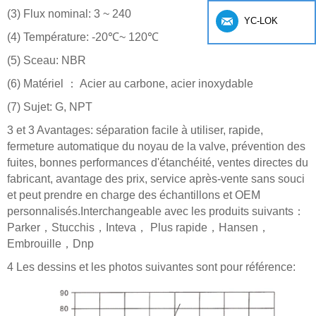
(3)
Flux nominal: 3 ~ 240
YC-LOK
(4)
Température: -20
℃
~ 120
℃
(5)
Sceau: NBR
(6)
Matériel
：
Acier au carbone, acier inoxydable
(7)
Sujet: G, NPT
3 et 3
Avantages: séparation facile à utiliser, rapide,
fermeture automatique du noyau de la valve, prévention des
fuites, bonnes performances d'étanchéité, ventes directes du
fabricant, avantage des prix, service après-vente sans souci
et peut prendre en charge des échantillons et OEM
personnalisés.Interchangeable avec les produits suivants
：
Parker
，
Stucchis
，
Inteva
，
Plus rapide
，
Hansen
，
Embrouille
，
Dnp
4
Les dessins et les photos suivantes sont pour référence: