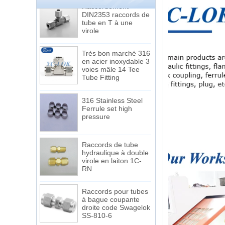
tube en T à une
virole
Très bon marché 316
en acier inoxydable 3
voies mâle 14 Tee
Tube Fitting
316 Stainless Steel
Ferrule set high
pressure
Raccords de tube
hydraulique à double
virole en laiton 1C-
RN
Raccords pour tubes
à bague coupante
droite code Swagelok
SS-810-6
7 male Thread