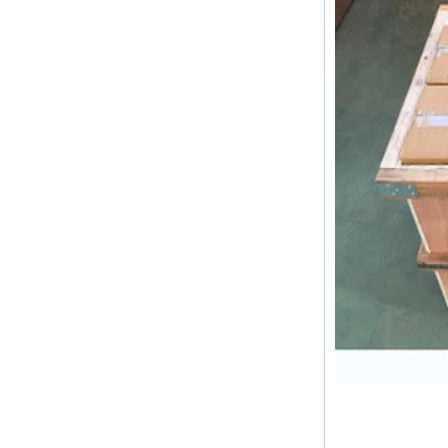
Tube 2mm to 38mm
Le domaine d'application et la
différence entre le montage à
double virole et simple ferrule Les
raccords à double virole
conviennent aux produits ...
Les caractéristiques de l'anneau
en caoutchouc et le degré de
résistance à haute température de
L'anneau en caoutchouc est une
sorte d'anneau d'étanchéité, qui a
les caractéristiques de la
résistance au froid, de la
résistance à la chaleur...
2024 Festival du printemps
vacances en Chine et avis pour les
clients
Chers clients, les vacances du
festival du printemps 2024 en
Chine approchent.Souhaitant à
tous le meilleur de la nouvelle