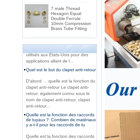
Hexagon Equal
Double Ferrule
La différence entre le thread NPT
10mm Compression
et le fil NPTF
Brass Tube Fitting
Les filetages 1.NPT et NPTF sont
deux des filetages de tuyaux
13 SS316 Stainless
Steel Double Ferrules
coniques les plus couramment
Elbow Unions Metric
utilisés aux États-Unis pour des
Tube 2mm to 38mm
applications allant de l...
Quel est le but du clapet anti-retour
15 Stainless Steel
Double Ferrules Inch
D'abord ， quelle est la fonction du
Tube 12 to NPT 12
Male Connector
clapet anti-retour Le clapet anti-
retour, également connu sous le
nom de clapet anti-retour, clapet
Raccordement
anti-retour,...
DIN2353 raccords de
tube en T à une
Quelle est la fonction des raccords
virole
de tuyaux？ Combien de matériaux
y a-t-il pour les raccords de tu
Très bon marché 316
en acier inoxydable 3
Quelle est la fonction des raccords
voies mâle 14 Tee
de tuyaux？Combien de matériaux
Tube Fitting
y a-t-il pour les raccords de