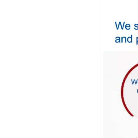
année Avis d'expédition:...
L'épaisseur de paroi des
ajustements de tuyaux est-elle la
même que celle du tuyau
La fonction du raccord de tuyau est
de connecter le matériau du
tuyau.Lors du choix du raccord de
tuyau, l'épaisseur de la paroi du
raccord de tuyau...
Joyeux noël
CherMesdames et Messieurs Le
jour de Noël arrive.Je vous
souhaite à vous et à votre famille
de passer des vacances
chaleureuses! Merci pour votre c...
La différence entre le thread NPT
et le fil NPTF
Les filetages 1.NPT et NPTF sont
deux des filetages de tuyaux
coniques les plus couramment