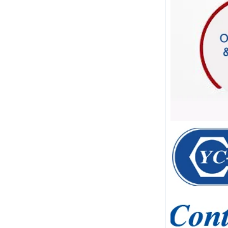
utilisés aux États-Unis pour des
applications allant de l...
Quel est le but du clapet anti-retour
D'abord ， quelle est la fonction du
clapet anti-retour Le clapet anti-
retour, également connu sous le
nom de clapet anti-retour, clapet
anti-retour,...
Quelle est la fonction des raccords
de tuyaux？ Combien de matériaux
y a-t-il pour les raccords de tu
Quelle est la fonction des raccords
de tuyaux？Combien de matériaux
y a-t-il pour les raccords de
tuyaux? Tout d'abord, quel est le
rôle de l'ajuste...
Une brève introduction aux
composants conventionnels des
connecteurs rapides