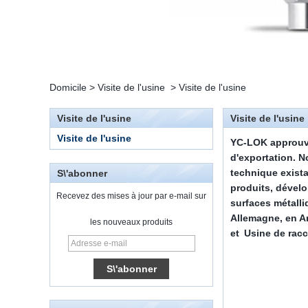
Domicile
>
Visite de l'usine
>
Visite de l'usine
Visite de l'usine
Visite de l'usine
Visite de l'usine
YC-LOK
approuvé
d'exportation.
N
technique exist
S\'abonner
produits, dével
Recevez des mises à jour par e-mail sur
surfaces métall
Allemagne, en A
les nouveaux produits
15 Stainless Steel
et
Usine de rac
Double Ferrules Inch
Tube 12 to NPT 12
Male Connector
Raccordement
DIN2353 raccords de