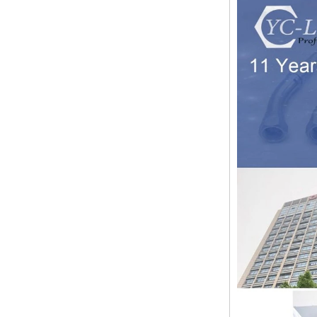
Hexagon Equal
sans soudure de longueur
Double Ferrule
appropriée pour éliminer les
10mm Compression
Brass Tube Fitting
bavures dans les ports. ...
Le domaine d'application et la
13 SS316 Stainless
différence entre le montage à
Steel Double Ferrules
double virole et simple ferrule
Elbow Unions Metric
Tube 2mm to 38mm
Le domaine d'application et la
différence entre le montage à
double virole et simple ferrule Les
raccords à double virole
conviennent aux produits ...
Les caractéristiques de l'anneau
en caoutchouc et le degré de
résistance à haute température de
L'anneau en caoutchouc est une
sorte d'anneau d'étanchéité, qui a
les caractéristiques de la
résistance au froid, de la
résistance à la chaleur...
2024 Festival du printemps