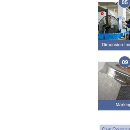
chaleureuses! Merci pour votre c...
La différence entre le thread NPT
et le fil NPTF
Les filetages 1.NPT et NPTF sont
deux des filetages de tuyaux
coniques les plus couramment
utilisés aux États-Unis pour des
applications allant de l...
Quel est le but du clapet anti-retour
D'abord ， quelle est la fonction du
clapet anti-retour Le clapet anti-
retour, également connu sous le
nom de clapet anti-retour, clapet
anti-retour,...
Quelle est la fonction des raccords
de tuyaux？ Combien de matériaux
y a-t-il pour les raccords de tu
Quelle est la fonction des raccords
de tuyaux？Combien de matériaux