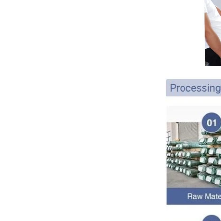
vacances en Chine et avis pour les
clients
Chers clients, les vacances du
festival du printemps 2024 en
Chine approchent.Souhaitant à
tous le meilleur de la nouvelle
année Avis d'expédition:...
L'épaisseur de paroi des
ajustements de tuyaux est-elle la
même que celle du tuyau
La fonction du raccord de tuyau est
de connecter le matériau du
tuyau.Lors du choix du raccord de
tuyau, l'épaisseur de la paroi du
raccord de tuyau...
Joyeux noël
CherMesdames et Messieurs Le
jour de Noël arrive.Je vous
souhaite à vous et à votre famille
de passer des vacances