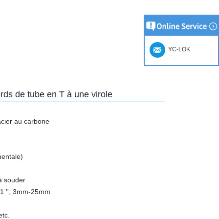
YC-LOK
s de tube en T à une virole
 acier au carbone
nentale)
 à souder
 - 1 '', 3mm-25mm
etc.