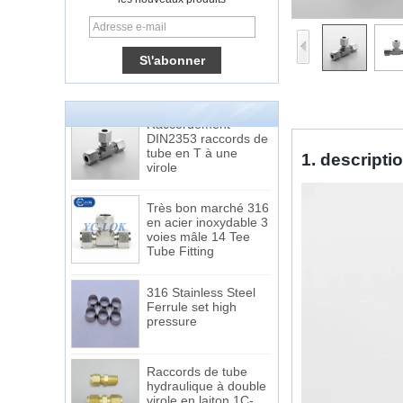
15 Stainless Steel
Double Ferrules Inch
Tube 12 to NPT 12
Male Connector
Raccordement
DIN2353 raccords de
tube en T à une
virole
1. descripti
Très bon marché 316
en acier inoxydable 3
voies mâle 14 Tee
Tube Fitting
316 Stainless Steel
Ferrule set high
pressure
Raccords de tube
hydraulique à double
virole en laiton 1C-
RN