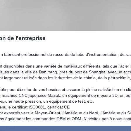
on de l'entreprise
fabricant professionnel de raccords de tube d'instrumentation, de rac
s
t disponibles dans une variété de matériaux différents, tels que l'acier 
ués dans la ville de Dan Yang, près du port de Shanghai avec un accè
t largement utilisés dans les industries de la chimie, de la pétrochimie
ble pour discuter de vos besoins et assurer la pleine satisfaction du cli
 machine CNC japonaise Mazak, un équipement de mesure 3D, un équi
s, une haute pression, un équipement de test, etc.
u le certificat ISO9001, certificat CE
nt exportés vers le Moyen-Orient, l'Amérique du Nord, l'Amérique du Sud
ons également les commandes OEM et ODM. N'hésitez pas à nous contac