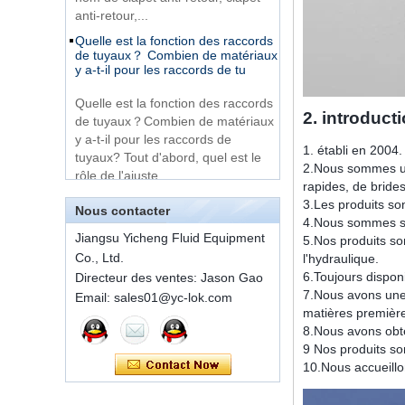
tube en T à une
Quelle est la fonction des raccords
virole
de tuyaux？ Combien de matériaux
y a-t-il pour les raccords de tu
Très bon marché 316
en acier inoxydable 3
Quelle est la fonction des raccords
voies mâle 14 Tee
de tuyaux？Combien de matériaux
Tube Fitting
y a-t-il pour les raccords de
2. introducti
tuyaux? Tout d'abord, quel est le
316 Stainless Steel
rôle de l'ajuste...
1. établi en 2004.
Ferrule set high
2.Nous sommes un 
pressure
Une brève introduction aux
rapides, de bride
composants conventionnels des
connecteurs rapides
3.Les produits son
Nous contacter
Raccords de tube
4.Nous sommes sit
ISO 7241 A&B 1.Applications:
hydraulique à double
Jiangsu Yicheng Fluid Equipment
5.Nos produits son
virole en laiton 1C-
Apportez à l'industrie une
Co., Ltd.
l'hydraulique.
RN
provende pour une utilisation sur
6.Toujours disponi
Directeur des ventes: Jason Gao
l'équipement de construction,
7.Nous avons une
Email: sales01@yc-lok.com
Raccords pour tubes
l'équipement forestier, les...
matières première
à bague coupante
8.Nous avons obten
Méthode d'installation du joint de
droite code Swagelok
virole
9 Nos produits so
SS-810-6
10.Nous accueill
Méthode d'installation du joint de
7 male Thread
virole 1. Sciez un tuyau en acier