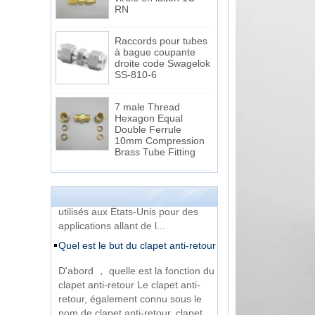
Raccords pour tubes
à bague coupante
droite code Swagelok
SS-810-6
7 male Thread
Hexagon Equal
Double Ferrule
La différence entre le thread NPT
10mm Compression
et le fil NPTF
Brass Tube Fitting
Les filetages 1.NPT et NPTF sont
deux des filetages de tuyaux
13 SS316 Stainless
Steel Double Ferrules
coniques les plus couramment
Elbow Unions Metric
utilisés aux États-Unis pour des
Tube 2mm to 38mm
applications allant de l...
Quel est le but du clapet anti-retour
15 Stainless Steel
Double Ferrules Inch
D'abord ， quelle est la fonction du
Tube 12 to NPT 12
Male Connector
clapet anti-retour Le clapet anti-
retour, également connu sous le
nom de clapet anti-retour, clapet
Raccordement
DIN2353 raccords de
anti-retour,...