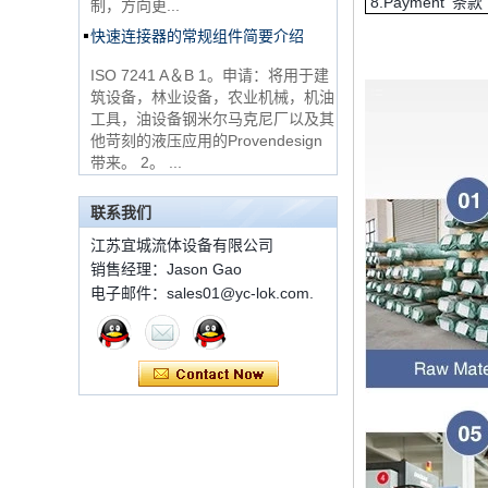
8.Payment 条款
pressure
快速连接器的常规组件简要介绍
ISO 7241 A＆B 1。申请：将用于建
1C-RN黄铜双套圈液
筑设备，林业设备，农业机械，机油
压管件
工具，油设备钢米尔马克尼厂以及其
他苛刻的液压应用的Provendesign
带来。 2。 ...
世伟洛克代码SS-810-
套圈接头的安装方法
6直切环管配件
套圈接头的安装方法 1.锯一条适当
联系我们
长度的无缝钢管，以去除端口上的毛
江苏宜城流体设备有限公司
刺。管道的端面应垂直于轴线，并且
7 male Thread
销售经理：Jason Gao
角度公差不得大于0.5°。如果需要弯
Hexagon Equal
曲管道，...
Double Ferrule
电子邮件：sales01@yc-lok.com.
10mm Compression
双卡套和单卡套配件的应用范围和区
Brass Tube Fitting
别
13 SS316 Stainless
双卡套和单卡套配件的应用范围和区
Steel Double Ferrules
别 双卡套接头适用于：石油，化
Elbow Unions Metric
工，黄金，制药，仪器仪表，机械配
Tube 2mm to 38mm
件，电力行业。 双切削套圈接头为
圆锥形，切削...