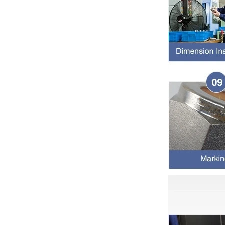
橡胶环的特性和不同材料的高温抗性
程度
橡胶环是一种密封环，具有冷抗性，
耐热性，耐老化性等的特征，并且具
有绝缘的特征。由不同材料制成的橡
胶环的高温耐药性不同。安装橡胶环
时，我们...
2024年春节假期在中国，并注意客
户
亲爱的顾客，中国的2024年春节假
期正在临近。祝大家在新的一年中一
切顺利 运输通知： 对于需要在新年
之前运送的货物，请在2月4日之前
通知我们。官...
管配件的壁厚度与管道相同
管道拟合的功能是连接管道材料。选
择管道拟合时，管道拟合的壁厚是一
个重要的参数。那么如何选择管道装
配的壁厚？它与管道一样吗？ 一般
而言，管...