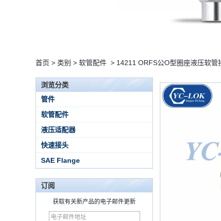
首页
>
类别
>
软管配件
>
14211 ORFS公O型圈座液压软管
浏览分类
管件
软管配件
液压适配器
快速接头
15 Stainless Steel
SAE Flange
Double Ferrules Inch
Tube 12 to NPT 12
Male Connector
订阅
连接DIN2353单插芯
获取有关新产品的电子邮件更新
三通管配件