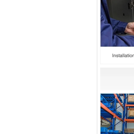
圣诞节快乐
亲爱的女士们，先生们 圣诞节即将
到来。祝您和您的家人度过一个温暖
快乐的假期！ 感谢您在过去的一年
中的信任，并希望您的公司业务越来
越好。希望...
NPT线程和NPTF线程之间的区别
1. NPT和NPTF螺纹是美国最常用的
锥形管螺纹，用于应用，从电管和扶
手到运输气体或腐蚀性液体的高压
线。NPT用于机械或低压气体以及需
要使用密封剂...
止回阀的目的是什么
首先，止回阀的功能是什么 检查
阀，也称为止回阀，检查阀，返回
阀，是一种用于阻断介质回流的阀，
检查阀具有许多功能，主要具有以下
几点： 1，防...