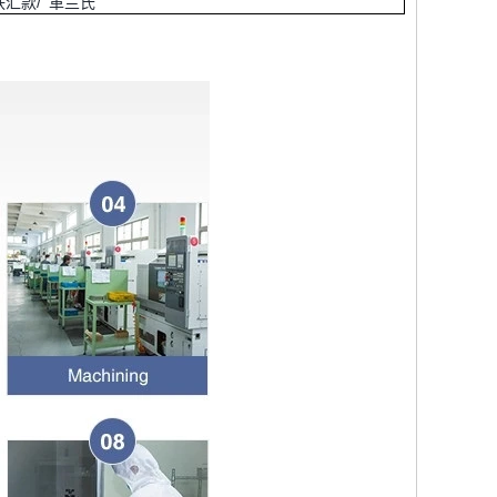
西 联汇款/ 革兰氏