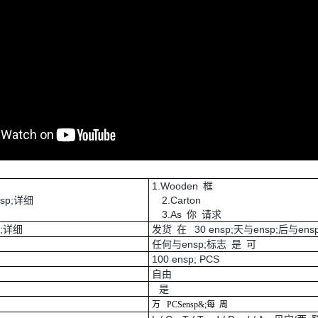
1.Wooden 框
nsp;详细
2.Carton
3.As 你 请求
p;详细
发货 在 30 ensp;天与ensp;后与ens
任何与ensp;标志 是 可
100 ensp; PCS
自由
是
万
PCS
ensp&;每
周