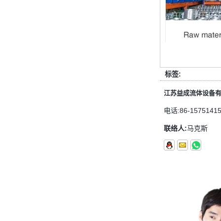
管配件的功能是什么功能？管配件有
多少材料？
管配件的功能是什么？管配件有几种
材料？ 首先，管道配件的作用是什
么 管道拟合是管道系统中的常见组
件。它具有许多功能，包括连接，控
制，方向更...
标签:
快速连接器的常规组件简要介绍
江苏益成流体设备
ISO 7241 A＆B 1。申请：将用于建
电话:
86-1575141
筑设备，林业设备，农业机械，机油
工具，油设备钢米尔马克尼厂以及其
联络人:
马克斯
他苛刻的液压应用的Provendesign
带来。 2。 ...
套圈接头的安装方法
套圈接头的安装方法 1.锯一条适当
长度的无缝钢管，以去除端口上的毛
刺。管道的端面应垂直于轴线，并且
角度公差不得大于0.5°。如果需要弯
曲管道，...