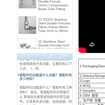
NPT线程和NPTF线程之间的区别
Brass Tube Fitting
1. NPT和NPTF螺纹是美国最常用的
13 SS316 Stainless
锥形管螺纹，用于应用，从电管和扶
Steel Double Ferrules
手到运输气体或腐蚀性液体的高压
Elbow Unions Metric
线。NPT用于机械或低压气体以及需
Tube 2mm to 38mm
要使用密封剂...
止回阀的目的是什么
15 Stainless Steel
Double Ferrules Inch
Tube 12 to NPT 12
首先，止回阀的功能是什么 检查
Male Connector
阀，也称为止回阀，检查阀，返回
阀，是一种用于阻断介质回流的阀，
连接DIN2353单插芯
检查阀具有许多功能，主要具有以下
三通管配件
几点： 1，防...
1.Packaging与e
管配件的功能是什么功能？管配件有
多少材料？
2.Delivery与ens
非常便宜的产品316不
3.Logo
管配件的功能是什么？管配件有几种
锈钢3路男性14 T形管
配件
4.MOQ
材料？ 首先，管道配件的作用是什
5.Samples
么 管道拟合是管道系统中的常见组
件。它具有许多功能，包括连接，控
6.OEM 接受
316 Stainless Steel
制，方向更...
。生产部 容量
Ferrule set high