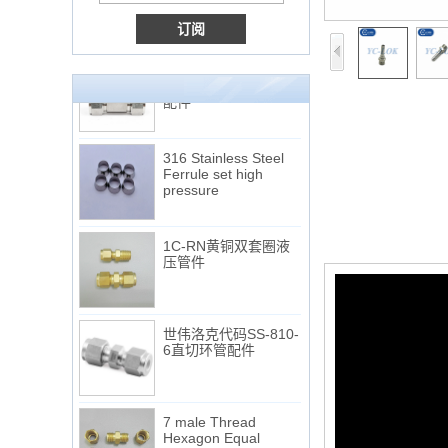
非常便宜的产品316不
锈钢3路男性14 T形管
配件
316 Stainless Steel
Ferrule set high
pressure
1C-RN黄铜双套圈液
压管件
世伟洛克代码SS-810-
6直切环管配件
7 male Thread
Hexagon Equal
Double Ferrule
10mm Compression