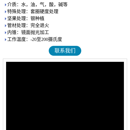
介质：水，油，气，酸，碱等
特殊处理：套圈硬度处理
坚果处理：银种植
管材处理：完全退火
内锥：镜面抛光加工
工作温度：-20至200摄氏度
联系我们