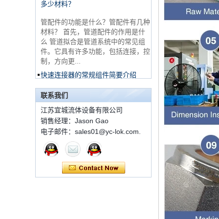
非常便宜的产品316不
管配件的功能是什么？管配件有几种
锈钢3路男性14 T形管
配件
材料？ 首先，管道配件的作用是什
么 管道拟合是管道系统中的常见组
件。它具有许多功能，包括连接，控
316 Stainless Steel
制，方向更...
Ferrule set high
pressure
快速连接器的常规组件简要介绍
ISO 7241 A＆B 1。申请：将用于建
1C-RN黄铜双套圈液
筑设备，林业设备，农业机械，机油
联系我们
压管件
工具，油设备钢米尔马克尼厂以及其
江苏宜城流体设备有限公司
他苛刻的液压应用的Provendesign
销售经理：Jason Gao
带来。 2。 ...
电子邮件：sales01@yc-lok.com.
世伟洛克代码SS-810-
套圈接头的安装方法
6直切环管配件
套圈接头的安装方法 1.锯一条适当
长度的无缝钢管，以去除端口上的毛
刺。管道的端面应垂直于轴线，并且
7 male Thread
角度公差不得大于0.5°。如果需要弯
Hexagon Equal
曲管道，...
Double Ferrule
10mm Compression
双卡套和单卡套配件的应用范围和区
Brass Tube Fitting
别