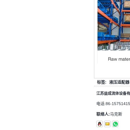
管配件的壁厚度与管道相同
管道拟合的功能是连接管道材料。选
择管道拟合时，管道拟合的壁厚是一
个重要的参数。那么如何选择管道装
配的壁厚？它与管道一样吗？ 一般
而言，管...
圣诞节快乐
亲爱的女士们，先生们 圣诞节即将
到来。祝您和您的家人度过一个温暖
快乐的假期！ 感谢您在过去的一年
中的信任，并希望您的公司业务越来
越好。希望...
标签:
液压适配器
NPT线程和NPTF线程之间的区别
江苏益成流体设备
1. NPT和NPTF螺纹是美国最常用的
锥形管螺纹，用于应用，从电管和扶
电话:
86-1575141
手到运输气体或腐蚀性液体的高压
线。NPT用于机械或低压气体以及需
联络人:
马克斯
要使用密封剂...
止回阀的目的是什么