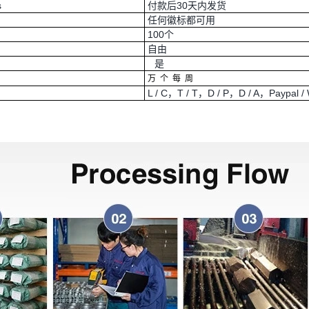
s
付款后30天内发货
任何徽标都可用
100个
自由
是
万
个
每
周
L / C，T / T，D / P，D / A，Paypal / 