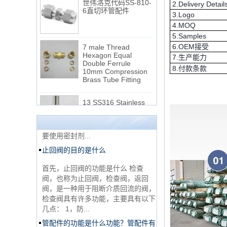
6直切环管配件
2.Delivery Detail
3.Logo
4.MOQ
5.Samples
7 male Thread
Hexagon Equal
6.OEM接受
Double Ferrule
7.生产能力
10mm Compression
NPT线程和NPTF线程之间的区别
8.付款条款
Brass Tube Fitting
1. NPT和NPTF螺纹是美国最常用的
13 SS316 Stainless
锥形管螺纹，用于应用，从电管和扶
Steel Double Ferrules
手到运输气体或腐蚀性液体的高压
Elbow Unions Metric
线。NPT用于机械或低压气体以及需
Tube 2mm to 38mm
要使用密封剂...
止回阀的目的是什么
15 Stainless Steel
Double Ferrules Inch
Tube 12 to NPT 12
首先，止回阀的功能是什么 检查
Male Connector
阀，也称为止回阀，检查阀，返回
阀，是一种用于阻断介质回流的阀，
连接DIN2353单插芯
检查阀具有许多功能，主要具有以下
三通管配件
几点： 1，防...
管配件的功能是什么功能？管配件有
多少材料？