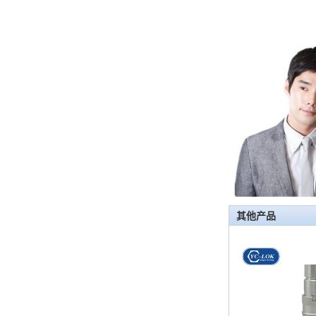
首先，止回阀的功能是什么 检查
阀，也称为止回阀，检查阀，返回
阀，是一种用于阻断介质回流的阀，
检查阀具有许多功能，主要具有以下
几点： 1，防...
管配件的功能是什么功能？管配件有
多少材料？
管配件的功能是什么？管配件有几种
材料？ 首先，管道配件的作用是什
么 管道拟合是管道系统中的常见组
件。它具有许多功能，包括连接，控
制，方向更...
快速连接器的常规组件简要介绍
其他产品
ISO 7241 A＆B 1。申请：将用于建
筑设备，林业设备，农业机械，机油
工具，油设备钢米尔马克尼厂以及其
他苛刻的液压应用的Provendesign
带来。 2。 ...
套圈接头的安装方法