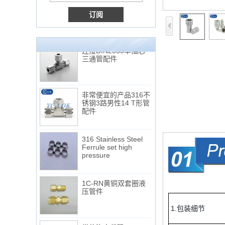
Double Ferrules Inch
Tube 12 to NPT 12
Male Connector
连接DIN2353单插芯
三通管配件
非常便宜的产品316不
锈钢3路男性14 T形管
配件
316 Stainless Steel
Ferrule set high
pressure
1C-RN黄铜双套圈液
压管件
1.包装细节
世伟洛克代码SS-810-