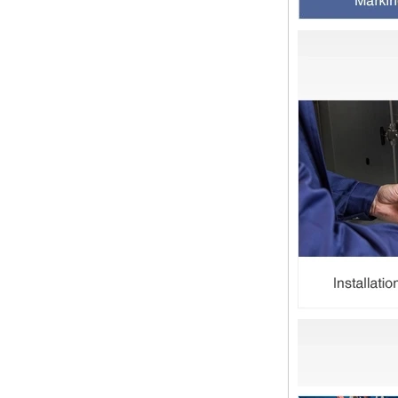
13 SS316 Stainless
双卡套和单卡套配件的应用范围和区
Steel Double Ferrules
别 双卡套接头适用于：石油，化
Elbow Unions Metric
工，黄金，制药，仪器仪表，机械配
Tube 2mm to 38mm
件，电力行业。 双切削套圈接头为
圆锥形，切削...
橡胶环的特性和不同材料的高温抗性
程度
橡胶环是一种密封环，具有冷抗性，
耐热性，耐老化性等的特征，并且具
有绝缘的特征。由不同材料制成的橡
胶环的高温耐药性不同。安装橡胶环
时，我们...
2024年春节假期在中国，并注意客
户
亲爱的顾客，中国的2024年春节假
期正在临近。祝大家在新的一年中一
切顺利 运输通知： 对于需要在新年
之前运送的货物，请在2月4日之前
通知我们。官...