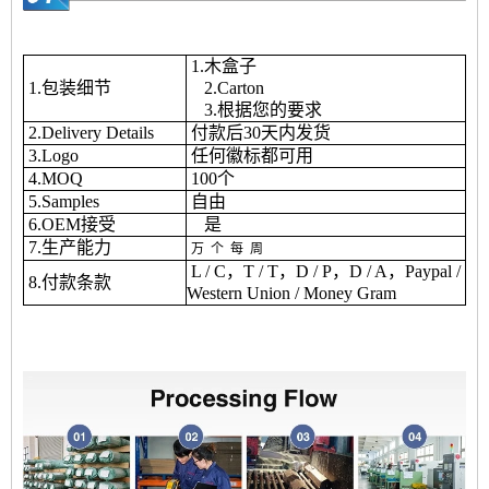
1.木盒子
1.包装细节
2.Carton
3.根据您的要求
2.Delivery Details
付款后30天内发货
3.Logo
任何徽标都可用
4.MOQ
100个
5.Samples
自由
6.OEM接受
是
7.生产能力
万
个
每
周
L / C，T / T，D / P，D / A，Paypal /
8.付款条款
Western Union / Money Gram