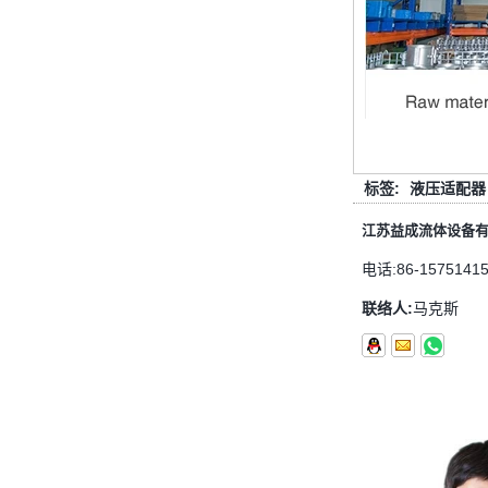
管道拟合的功能是连接管道材料。选
择管道拟合时，管道拟合的壁厚是一
个重要的参数。那么如何选择管道装
配的壁厚？它与管道一样吗？ 一般
而言，管...
圣诞节快乐
标签:
液压适配器
亲爱的女士们，先生们 圣诞节即将
到来。祝您和您的家人度过一个温暖
江苏益成流体设备
快乐的假期！ 感谢您在过去的一年
中的信任，并希望您的公司业务越来
电话:
86-1575141
越好。希望...
联络人:
马克斯
NPT线程和NPTF线程之间的区别
1. NPT和NPTF螺纹是美国最常用的
锥形管螺纹，用于应用，从电管和扶
手到运输气体或腐蚀性液体的高压
线。NPT用于机械或低压气体以及需
要使用密封剂...
止回阀的目的是什么