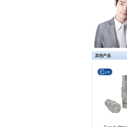
首先，止回阀的功能是什么 检查
阀，也称为止回阀，检查阀，返回
阀，是一种用于阻断介质回流的阀，
检查阀具有许多功能，主要具有以下
几点： 1，防...
管配件的功能是什么功能？管配件有
多少材料？
管配件的功能是什么？管配件有几种
其他产品
材料？ 首先，管道配件的作用是什
么 管道拟合是管道系统中的常见组
件。它具有许多功能，包括连接，控
制，方向更...
快速连接器的常规组件简要介绍
ISO 7241 A＆B 1。申请：将用于建
筑设备，林业设备，农业机械，机油
工具，油设备钢米尔马克尼厂以及其
他苛刻的液压应用的Provendesign
带来。 2。 ...
套圈接头的安装方法