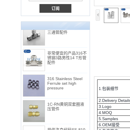
Tube 12 to NPT 12
Male Connector
连接DIN2353单插芯
三通管配件
非常便宜的产品316不
锈钢3路男性14 T形管
配件
316 Stainless Steel
Ferrule set high
pressure
1.包装细节
1C-RN黄铜双套圈液
2.Delivery Detail
压管件
3.Logo
4.MOQ
5.Samples
世伟洛克代码SS-810-
6.OEM接受
6直切环管配件