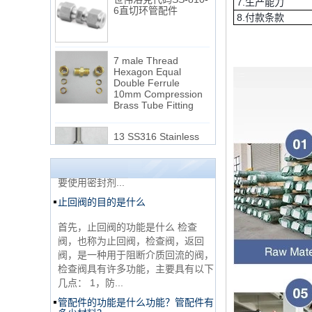
7.生产能力
8.付款条款
7 male Thread
Hexagon Equal
Double Ferrule
10mm Compression
NPT线程和NPTF线程之间的区别
Brass Tube Fitting
1. NPT和NPTF螺纹是美国最常用的
13 SS316 Stainless
锥形管螺纹，用于应用，从电管和扶
Steel Double Ferrules
手到运输气体或腐蚀性液体的高压
Elbow Unions Metric
线。NPT用于机械或低压气体以及需
Tube 2mm to 38mm
要使用密封剂...
止回阀的目的是什么
15 Stainless Steel
Double Ferrules Inch
Tube 12 to NPT 12
首先，止回阀的功能是什么 检查
Male Connector
阀，也称为止回阀，检查阀，返回
阀，是一种用于阻断介质回流的阀，
连接DIN2353单插芯
检查阀具有许多功能，主要具有以下
三通管配件
几点： 1，防...
管配件的功能是什么功能？管配件有
多少材料？
非常便宜的产品316不