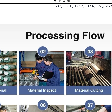
万
个
每
周
L / C，T / T，D / P，D / A，Paypal / 