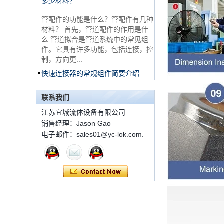
管配件的功能是什么？管配件有几种
锈钢3路男性14 T形管
配件
材料？ 首先，管道配件的作用是什
么 管道拟合是管道系统中的常见组
件。它具有许多功能，包括连接，控
316 Stainless Steel
制，方向更...
Ferrule set high
pressure
快速连接器的常规组件简要介绍
ISO 7241 A＆B 1。申请：将用于建
1C-RN黄铜双套圈液
筑设备，林业设备，农业机械，机油
压管件
联系我们
工具，油设备钢米尔马克尼厂以及其
他苛刻的液压应用的Provendesign
江苏宜城流体设备有限公司
带来。 2。 ...
销售经理：Jason Gao
世伟洛克代码SS-810-
套圈接头的安装方法
电子邮件：sales01@yc-lok.com.
6直切环管配件
套圈接头的安装方法 1.锯一条适当
长度的无缝钢管，以去除端口上的毛
刺。管道的端面应垂直于轴线，并且
7 male Thread
角度公差不得大于0.5°。如果需要弯
Hexagon Equal
Double Ferrule
曲管道，...
10mm Compression
双卡套和单卡套配件的应用范围和区
Brass Tube Fitting
别