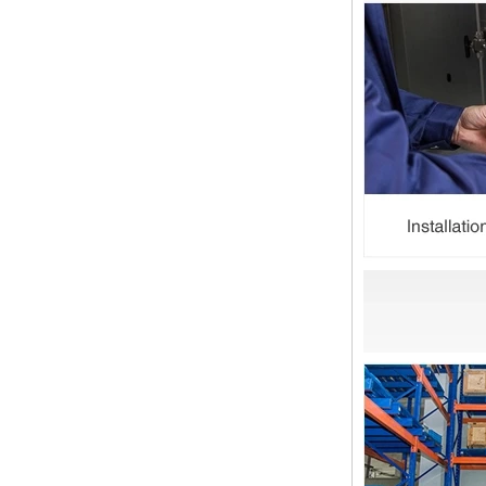
13 SS316 Stainless
双卡套和单卡套配件的应用范围和区
Steel Double Ferrules
别 双卡套接头适用于：石油，化
Elbow Unions Metric
工，黄金，制药，仪器仪表，机械配
Tube 2mm to 38mm
件，电力行业。 双切削套圈接头为
圆锥形，切削...
橡胶环的特性和不同材料的高温抗性
程度
橡胶环是一种密封环，具有冷抗性，
耐热性，耐老化性等的特征，并且具
有绝缘的特征。由不同材料制成的橡
胶环的高温耐药性不同。安装橡胶环
时，我们...
2024年春节假期在中国，并注意客
户
亲爱的顾客，中国的2024年春节假
期正在临近。祝大家在新的一年中一
切顺利 运输通知： 对于需要在新年
之前运送的货物，请在2月4日之前
通知我们。官...
管配件的壁厚度与管道相同