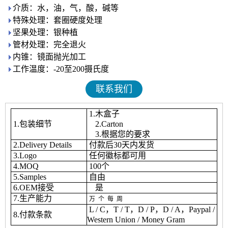
介质：水，油，气，酸，碱等
特殊处理：套圈硬度处理
坚果处理：银种植
管材处理：完全退火
内锥：镜面抛光加工
工作温度：-20至200摄氏度
联系我们
1.木盒子
1.包装细节
2.Carton
3.根据您的要求
2.Delivery Details
付款后30天内发货
3.Logo
任何徽标都可用
4.MOQ
100个
5.Samples
自由
6.OEM接受
是
7.生产能力
万
个
每
周
L / C，T / T，D / P，D / A，Paypal /
8.付款条款
Western Union / Money Gram