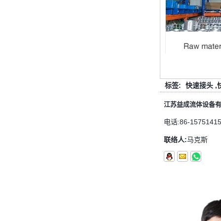
管配件的壁厚度与管道相同
管道拟合的功能是连接管道材料。选
择管道拟合时，管道拟合的壁厚是一
个重要的参数。那么如何选择管道装
配的壁厚？它与管道一样吗？ 一般
而言，管...
圣诞节快乐
标签:
快速接头
,
亲爱的女士们，先生们 圣诞节即将
到来。祝您和您的家人度过一个温暖
江苏益成流体设备
快乐的假期！ 感谢您在过去的一年
中的信任，并希望您的公司业务越来
电话:
86-1575141
越好。希望...
联络人:
马克斯
NPT线程和NPTF线程之间的区别
1. NPT和NPTF螺纹是美国最常用的
锥形管螺纹，用于应用，从电管和扶
手到运输气体或腐蚀性液体的高压
线。NPT用于机械或低压气体以及需
要使用密封剂...
止回阀的目的是什么