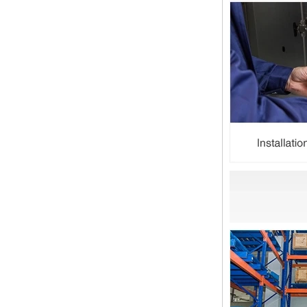
13 SS316 Stainless
双卡套和单卡套配件的应用范围和区
Steel Double Ferrules
别 双卡套接头适用于：石油，化
Elbow Unions Metric
工，黄金，制药，仪器仪表，机械配
Tube 2mm to 38mm
件，电力行业。 双切削套圈接头为
圆锥形，切削...
橡胶环的特性和不同材料的高温抗性
程度
橡胶环是一种密封环，具有冷抗性，
耐热性，耐老化性等的特征，并且具
有绝缘的特征。由不同材料制成的橡
胶环的高温耐药性不同。安装橡胶环
时，我们...
2024年春节假期在中国，并注意客
户
亲爱的顾客，中国的2024年春节假
期正在临近。祝大家在新的一年中一
切顺利 运输通知： 对于需要在新年
之前运送的货物，请在2月4日之前
通知我们。官...