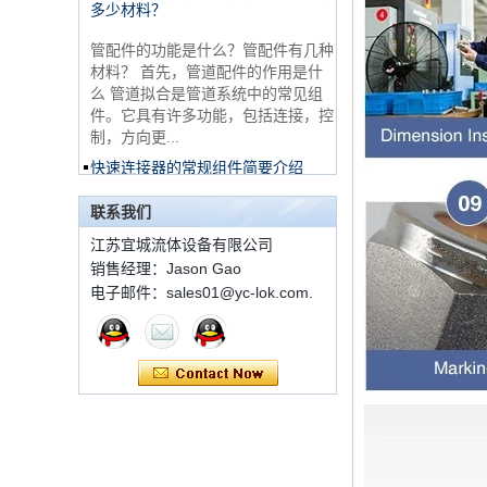
非常便宜的产品316不
管配件的功能是什么？管配件有几种
锈钢3路男性14 T形管
配件
材料？ 首先，管道配件的作用是什
么 管道拟合是管道系统中的常见组
件。它具有许多功能，包括连接，控
316 Stainless Steel
制，方向更...
Ferrule set high
pressure
快速连接器的常规组件简要介绍
ISO 7241 A＆B 1。申请：将用于建
1C-RN黄铜双套圈液
筑设备，林业设备，农业机械，机油
联系我们
压管件
工具，油设备钢米尔马克尼厂以及其
江苏宜城流体设备有限公司
他苛刻的液压应用的Provendesign
带来。 2。 ...
销售经理：Jason Gao
电子邮件：sales01@yc-lok.com.
世伟洛克代码SS-810-
套圈接头的安装方法
6直切环管配件
套圈接头的安装方法 1.锯一条适当
长度的无缝钢管，以去除端口上的毛
刺。管道的端面应垂直于轴线，并且
7 male Thread
角度公差不得大于0.5°。如果需要弯
Hexagon Equal
曲管道，...
Double Ferrule
10mm Compression
双卡套和单卡套配件的应用范围和区
Brass Tube Fitting
别