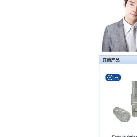
首先，止回阀的功能是什么 检查
阀，也称为止回阀，检查阀，返回
阀，是一种用于阻断介质回流的阀，
检查阀具有许多功能，主要具有以下
几点： 1，防...
管配件的功能是什么功能？管配件有
多少材料？
管配件的功能是什么？管配件有几种
其他产品
材料？ 首先，管道配件的作用是什
么 管道拟合是管道系统中的常见组
件。它具有许多功能，包括连接，控
制，方向更...
快速连接器的常规组件简要介绍
ISO 7241 A＆B 1。申请：将用于建
筑设备，林业设备，农业机械，机油
工具，油设备钢米尔马克尼厂以及其
他苛刻的液压应用的Provendesign
带来。 2。 ...
套圈接头的安装方法