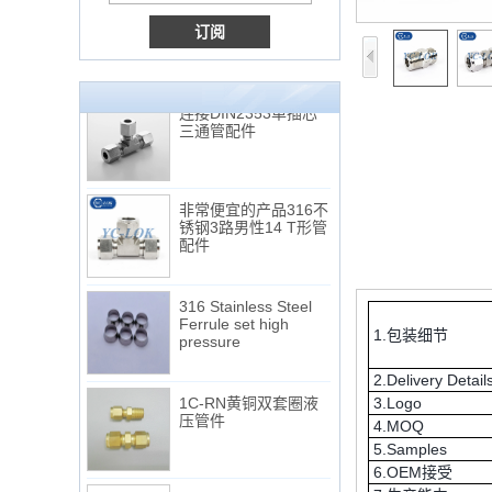
Double Ferrules Inch
Tube 12 to NPT 12
Male Connector
连接DIN2353单插芯
三通管配件
非常便宜的产品316不
锈钢3路男性14 T形管
配件
316 Stainless Steel
Ferrule set high
pressure
1.包装细节
1C-RN黄铜双套圈液
2.Delivery Detail
压管件
3.Logo
4.MOQ
5.Samples
世伟洛克代码SS-810-
6.OEM接受
6直切环管配件