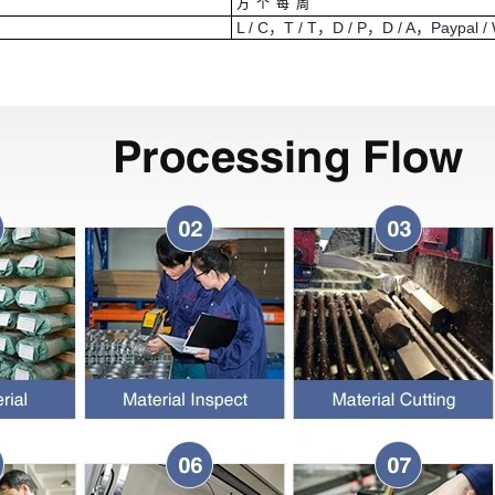
万
个
每
周
L / C，T / T，D / P，D / A，Paypal / 