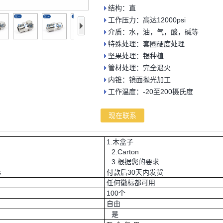
结构：直
工作压力：高达12000psi
介质：水，油，气，酸，碱等
特殊处理：套圈硬度处理
坚果处理：银种植
管材处理：完全退火
内锥：镜面抛光加工
工作温度：-20至200摄氏度
现在联系
1.木盒子
2.Carton
3.根据您的要求
s
付款后30天内发货
任何徽标都可用
100个
自由
是