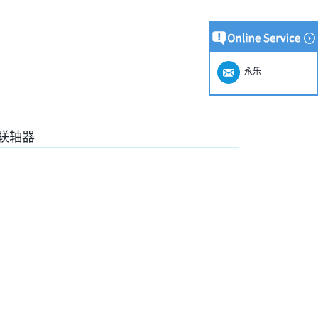
永乐
联轴器