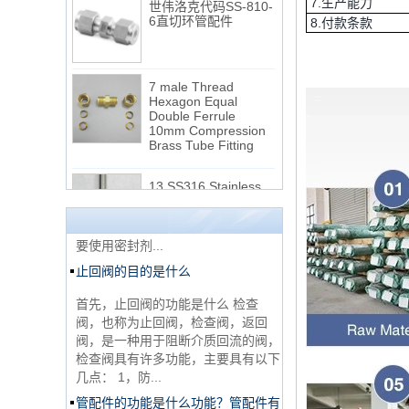
7.生产能力
8.付款条款
7 male Thread
Hexagon Equal
Double Ferrule
10mm Compression
NPT线程和NPTF线程之间的区别
Brass Tube Fitting
1. NPT和NPTF螺纹是美国最常用的
13 SS316 Stainless
锥形管螺纹，用于应用，从电管和扶
Steel Double Ferrules
手到运输气体或腐蚀性液体的高压
Elbow Unions Metric
线。NPT用于机械或低压气体以及需
Tube 2mm to 38mm
要使用密封剂...
止回阀的目的是什么
15 Stainless Steel
Double Ferrules Inch
Tube 12 to NPT 12
首先，止回阀的功能是什么 检查
Male Connector
阀，也称为止回阀，检查阀，返回
阀，是一种用于阻断介质回流的阀，
连接DIN2353单插芯
检查阀具有许多功能，主要具有以下
三通管配件
几点： 1，防...
管配件的功能是什么功能？管配件有
多少材料？