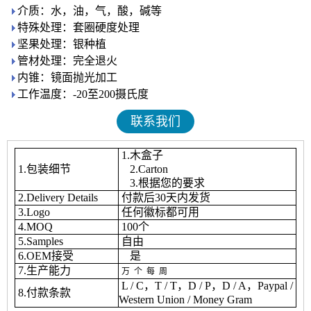
介质：水，油，气，酸，碱等
特殊处理：套圈硬度处理
坚果处理：银种植
管材处理：完全退火
内锥：镜面抛光加工
工作温度：-20至200摄氏度
联系我们
1.木盒子
1.包装细节
2.Carton
3.根据您的要求
2.Delivery Details
付款后30天内发货
3.Logo
任何徽标都可用
4.MOQ
100个
5.Samples
自由
6.OEM接受
是
7.生产能力
万
个
每
周
L / C，T / T，D / P，D / A，Paypal /
8.付款条款
Western Union / Money Gram