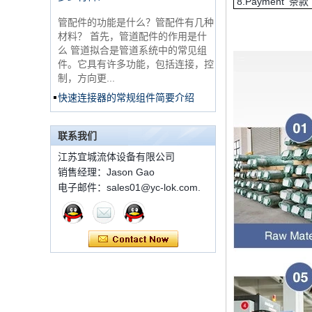
8.Payment 条款
锈钢3路男性14 T形管
管配件的功能是什么？管配件有几种
配件
材料？ 首先，管道配件的作用是什
么 管道拟合是管道系统中的常见组
件。它具有许多功能，包括连接，控
316 Stainless Steel
制，方向更...
Ferrule set high
pressure
快速连接器的常规组件简要介绍
ISO 7241 A＆B 1。申请：将用于建
1C-RN黄铜双套圈液
筑设备，林业设备，农业机械，机油
压管件
工具，油设备钢米尔马克尼厂以及其
联系我们
他苛刻的液压应用的Provendesign
江苏宜城流体设备有限公司
带来。 2。 ...
销售经理：Jason Gao
世伟洛克代码SS-810-
套圈接头的安装方法
电子邮件：sales01@yc-lok.com.
6直切环管配件
套圈接头的安装方法 1.锯一条适当
长度的无缝钢管，以去除端口上的毛
刺。管道的端面应垂直于轴线，并且
7 male Thread
角度公差不得大于0.5°。如果需要弯
Hexagon Equal
Double Ferrule
曲管道，...
10mm Compression
双卡套和单卡套配件的应用范围和区
Brass Tube Fitting
别