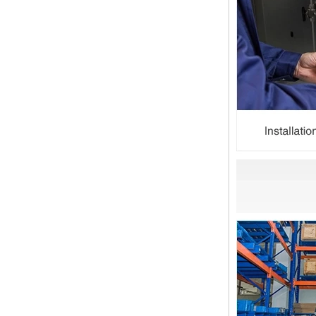
管道拟合的功能是连接管道材料。选
择管道拟合时，管道拟合的壁厚是一
个重要的参数。那么如何选择管道装
配的壁厚？它与管道一样吗？ 一般
而言，管...
圣诞节快乐
亲爱的女士们，先生们 圣诞节即将
到来。祝您和您的家人度过一个温暖
快乐的假期！ 感谢您在过去的一年
中的信任，并希望您的公司业务越来
越好。希望...
NPT线程和NPTF线程之间的区别
1. NPT和NPTF螺纹是美国最常用的
锥形管螺纹，用于应用，从电管和扶
手到运输气体或腐蚀性液体的高压
线。NPT用于机械或低压气体以及需
要使用密封剂...
止回阀的目的是什么