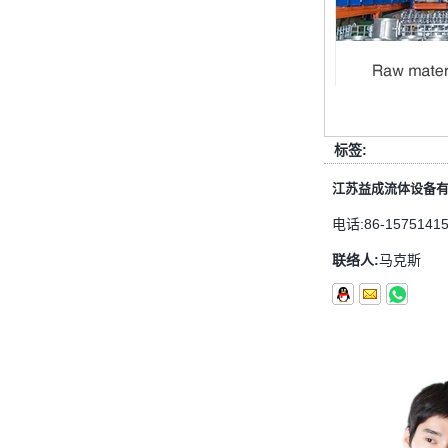
首先，止回阀的功能是什么 检查
阀，也称为止回阀，检查阀，返回
阀，是一种用于阻断介质回流的阀，
检查阀具有许多功能，主要具有以下
几点： 1，防...
管配件的功能是什么功能？管配件有
多少材料？
标签:
管配件的功能是什么？管配件有几种
江苏益成流体设备
材料？ 首先，管道配件的作用是什
么 管道拟合是管道系统中的常见组
电话:
86-1575141
件。它具有许多功能，包括连接，控
制，方向更...
联络人:
马克斯
快速连接器的常规组件简要介绍
ISO 7241 A＆B 1。申请：将用于建
筑设备，林业设备，农业机械，机油
工具，油设备钢米尔马克尼厂以及其
他苛刻的液压应用的Provendesign
带来。 2。 ...
套圈接头的安装方法