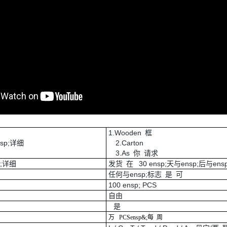
1.Wooden 框
nsp;详细
2.Carton
3.As 你 请求
p;详细
发货 在 30 ensp;天与ensp;后与ens
任何与ensp;标志 是 可
100 ensp; PCS
自由
是
万
PCS
ensp&;每
周