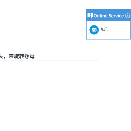
永乐
头，带旋转螺母