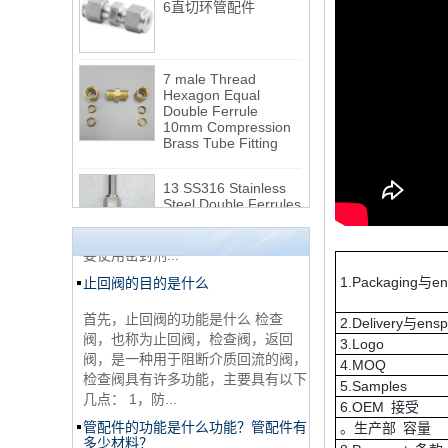
7 male Thread
Hexagon Equal
Double Ferrule
10mm Compression
NPT线程和NPTF线程之间的区别
Brass Tube Fitting
1. NPT和NPTF螺纹是美国最常用的
13 SS316 Stainless
锥形管螺纹，用于应用，从电管和扶
Steel Double Ferrules
手到运输气体或腐蚀性液体的高压
Elbow Unions Metric
线。NPT用于机械或低压气体以及需
Tube 2mm to 38mm
要使用密封剂...
15 Stainless Steel
止回阀的目的是什么
Double Ferrules Inch
1.Packaging与e
Tube 12 to NPT 12
首先，止回阀的功能是什么 检查
Male Connector
阀，也称为止回阀，检查阀，返回
2.Delivery与ens
阀，是一种用于阻断介质回流的阀，
3.Logo
连接DIN2353单插芯
检查阀具有许多功能，主要具有以下
4.MOQ
三通管配件
几点： 1，防...
5.Samples
管配件的功能是什么功能？管配件有
6.OEM 接受
多少材料？
。生产部 容量
非常便宜的产品316不