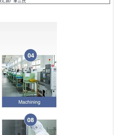
西 联汇款/ 革兰氏