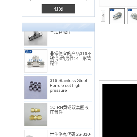
Male Connector
连接DIN2353单插芯
三通管配件
非常便宜的产品316不
锈钢3路男性14 T形管
配件
316 Stainless Steel
Ferrule set high
pressure
1C-RN黄铜双套圈液
压管件
世伟洛克代码SS-810-
6直切环管配件