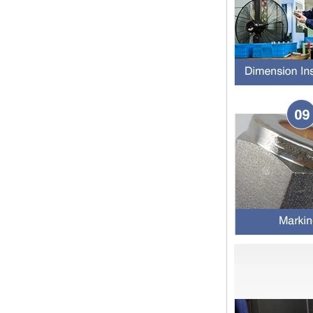
13 SS316 Stainless
双卡套和单卡套配件的应用范围和区
Steel Double Ferrules
别 双卡套接头适用于：石油，化
Elbow Unions Metric
工，黄金，制药，仪器仪表，机械配
Tube 2mm to 38mm
件，电力行业。 双切削套圈接头为
圆锥形，切削...
橡胶环的特性和不同材料的高温抗性
程度
橡胶环是一种密封环，具有冷抗性，
耐热性，耐老化性等的特征，并且具
有绝缘的特征。由不同材料制成的橡
胶环的高温耐药性不同。安装橡胶环
时，我们...
2024年春节假期在中国，并注意客
户
亲爱的顾客，中国的2024年春节假
期正在临近。祝大家在新的一年中一
切顺利 运输通知： 对于需要在新年
之前运送的货物，请在2月4日之前
通知我们。官...
管配件的壁厚度与管道相同