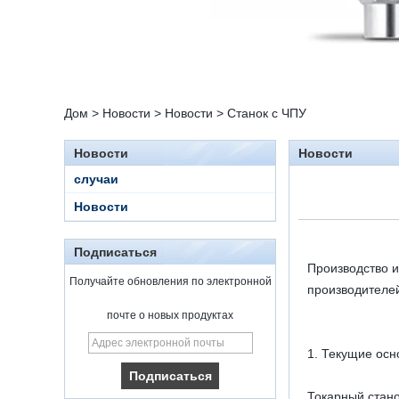
Дом
>
Новости
>
Новости
>
Станок с ЧПУ
Новости
Новости
случаи
Новости
Подписаться
Производство и
Получайте обновления по электронной
производителе
почте о новых продуктах
15 Stainless Steel
Double Ferrules Inch
1. Текущие осн
Tube 12 to NPT 12
Male Connector
Токарный стан