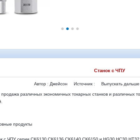
Станок с ЧПУ
Автор :
Джейсон
Источник :
Выпускать дальше
 продажа различных экономичных токарных станков и различных т
й.
овные продукты
ок с ЧПУ серии CK6130.CK6136.CK6140.CK6150 и HG30.HC30.HT32