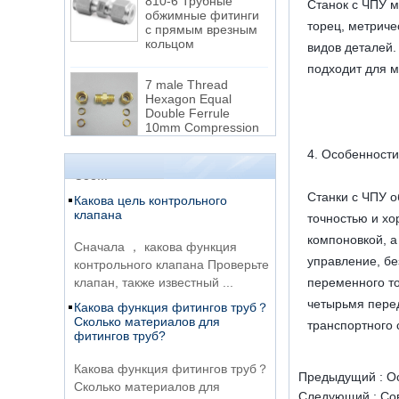
Станок с ЧПУ м
обжимные фитинги
с прямым врезным
торец, метриче
кольцом
видов деталей.
Разница между потоком NPT и
подходит для м
7 male Thread
потоком NPTF
Hexagon Equal
Double Ferrule
1. НПТ и NPTF резьбы являются
10mm Compression
двумя из наиболее часто
Brass Tube Fitting
используемых резьбов труб в
4. Особенности
Сое...
13 SS316 Stainless
Steel Double Ferrules
Какова цель контрольного
Станки с ЧПУ о
Elbow Unions Metric
клапана
Tube 2mm to 38mm
точностью и хо
Сначала ， какова функция
компоновкой, а
контрольного клапана Проверьте
15 Stainless Steel
управление, бе
Double Ferrules Inch
клапан, также известный ...
переменного то
Tube 12 to NPT 12
Какова функция фитингов труб？
Male Connector
четырьмя перед
Сколько материалов для
транспортного 
фитингов труб?
Соединение
DIN2353 Тройник с
Какова функция фитингов труб？
одним обжимным
Сколько материалов для
Предыдущий :
О
кольцом
фитингов труб? Во -первых, ка...
Следующий :
Со