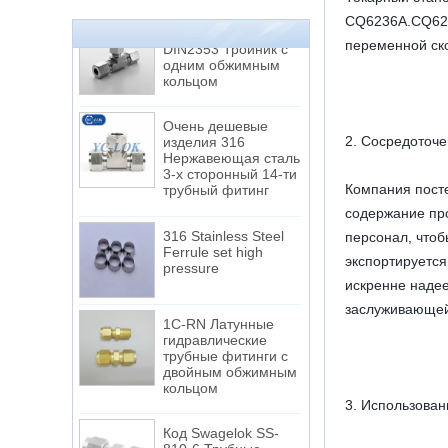
CQ6236A.CQ623
Соединение
DIN2353 Тройник с
переменной ск
одним обжимным
кольцом
Очень дешевые
изделия 316
2. Сосредоточе
Нержавеющая сталь
3-х сторонный 14-ти
трубный фитинг
Компания пост
содержание про
316 Stainless Steel
персонал, что
Ferrule set high
pressure
экспортируется
искренне наде
заслуживающей
1C-RN Латунные
гидравлические
трубные фитинги с
двойным обжимным
кольцом
3. Использован
Код Swagelok SS-
810-6 Трубные