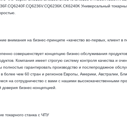
6F.CQ6240F.CQ6236V.CQ6236K.CK6240K Универсальный токарный с
оростью.
ние внимания на бизнес-принципе «качество во-первых, клиент в 
епенно совершенствует концепцию бизнес-обслуживания продуктов
дуктов. Компания имеет строгую систему контроля качества и оч
бы полностью гарантировать производство и послепродажное обсл
 в более чем 60 стран и регионов Европы, Америки, Австралии, Бл
емся на сотрудничество с вами с нашими высококачественными пр
 доверия бизнес-концепцией.
ие токарного станка с ЧПУ