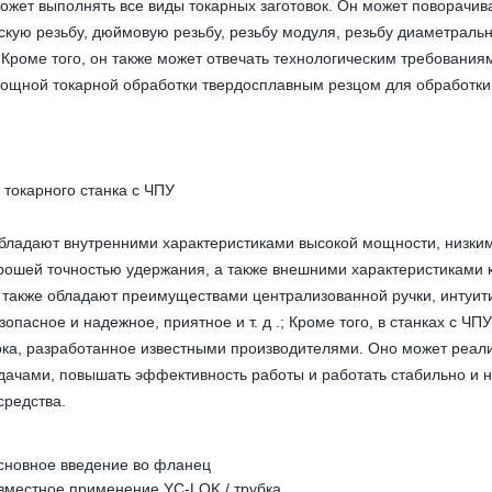
ожет выполнять все виды токарных заготовок. Он может поворачив
скую резьбу, дюймовую резьбу, резьбу модуля, резьбу диаметраль
 Кроме того, он также может отвечать технологическим требованиям 
ощной токарной обработки твердосплавным резцом для обработки 
 токарного станка с ЧПУ
бладают внутренними характеристиками высокой мощности, низким
рошей точностью удержания, а также внешними характеристиками 
 также обладают преимуществами централизованной ручки, интуити
зопасное и надежное, приятное и т. д .; Кроме того, в станках с Ч
ка, разработанное известными производителями. Оно может реали
ачами, повышать эффективность работы и работать стабильно и н
средства.
сновное введение во фланец
вместное применение YC-LOK / трубка