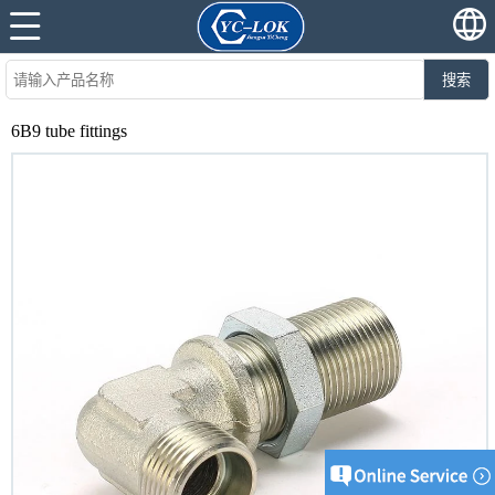
搜索
6B9 tube fittings