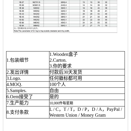
1.Wooden盒子
1.包装细节
2.Carton.
3.你的要求
2.发出详情
付款后30天发货
3.Logo.
任何徽标都可用
4.MOQ.
100个人
5.Samples.
自由
6.Oem接受了
是的
7.生产能力
10,000
件
每
星期
L / C，T / T，D / P，D / A，PayPal /
8.支付条款
Western Union / Money Gram