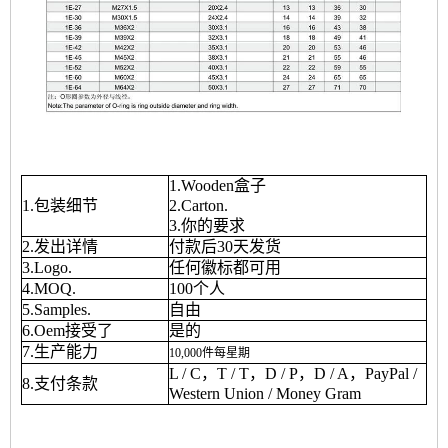
1.Wooden盒子
1.包装细节
2.Carton.
3.你的要求
2.发出详情
付款后30天发货
3.Logo.
任何徽标都可用
4.MOQ.
100个人
5.Samples.
自由
6.Oem接受了
是的
7.生产能力
10,000
件
每
星期
L / C，T / T，D / P，D / A，PayPal /
8.支付条款
Western Union / Money Gram