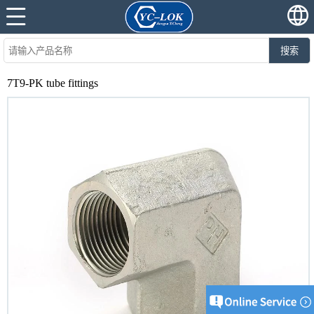
搜索
7T9-PK tube fittings