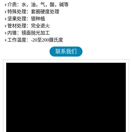
介质：水，油，气，酸，碱等
特殊处理：套圈硬度处理
坚果处理：银种植
管材处理：完全退火
内锥：镜面抛光加工
工作温度：-20至200摄氏度
联系我们