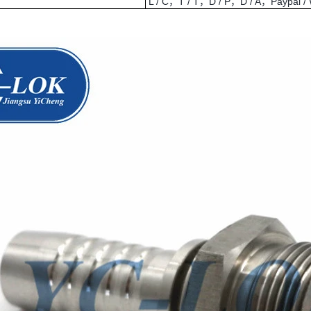
L / C，T / T，D / P，D / A，Paypal / 