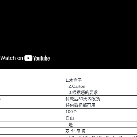
1.木盒子
2.Carton
3.根据您的要求
s
付款后30天内发货
任何徽标都可用
100个
自由
是
万
个
每
周