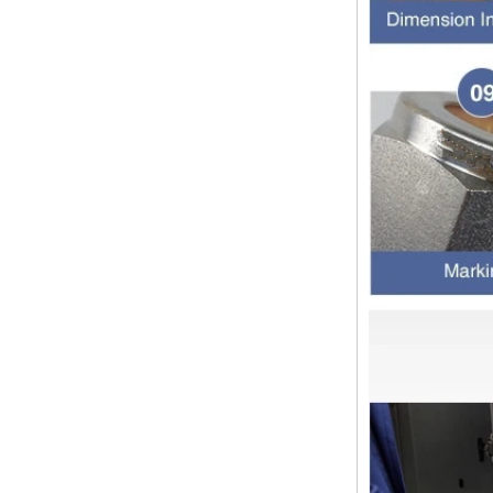
阀，也称为止回阀，检查阀，返回
阀，是一种用于阻断介质回流的阀，
检查阀具有许多功能，主要具有以下
几点： 1，防...
管配件的功能是什么功能？管配件有
多少材料？
管配件的功能是什么？管配件有几种
材料？ 首先，管道配件的作用是什
么 管道拟合是管道系统中的常见组
件。它具有许多功能，包括连接，控
制，方向更...
快速连接器的常规组件简要介绍
ISO 7241 A＆B 1。申请：将用于建
筑设备，林业设备，农业机械，机油
工具，油设备钢米尔马克尼厂以及其
他苛刻的液压应用的Provendesign
带来。 2。 ...
套圈接头的安装方法
套圈接头的安装方法 1.锯一条适当