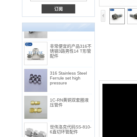
连接DIN2353单插芯
三通管配件
非常便宜的产品316不
锈钢3路男性14 T形管
配件
316 Stainless Steel
Ferrule set high
pressure
1C-RN黄铜双套圈液
压管件
世伟洛克代码SS-810-
6直切环管配件