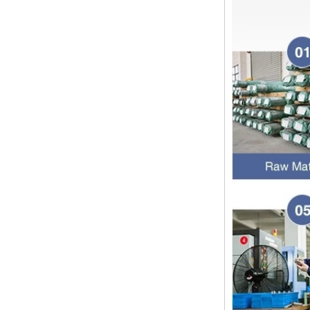
择管道拟合时，管道拟合的壁厚是一
个重要的参数。那么如何选择管道装
配的壁厚？它与管道一样吗？ 一般
而言，管...
圣诞节快乐
亲爱的女士们，先生们 圣诞节即将
到来。祝您和您的家人度过一个温暖
快乐的假期！ 感谢您在过去的一年
中的信任，并希望您的公司业务越来
越好。希望...
NPT线程和NPTF线程之间的区别
1. NPT和NPTF螺纹是美国最常用的
锥形管螺纹，用于应用，从电管和扶
手到运输气体或腐蚀性液体的高压
线。NPT用于机械或低压气体以及需
要使用密封剂...
止回阀的目的是什么
首先，止回阀的功能是什么 检查