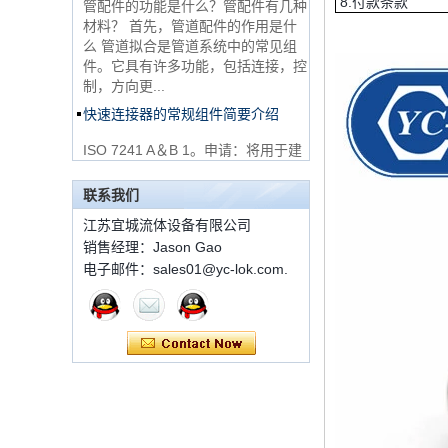
8.付款条款
么 管道拟合是管道系统中的常见组
件。它具有许多功能，包括连接，控
316 Stainless Steel
制，方向更...
Ferrule set high
pressure
快速连接器的常规组件简要介绍
ISO 7241 A＆B 1。申请：将用于建
1C-RN黄铜双套圈液
筑设备，林业设备，农业机械，机油
压管件
工具，油设备钢米尔马克尼厂以及其
他苛刻的液压应用的Provendesign
联系我们
带来。 2。 ...
江苏宜城流体设备有限公司
世伟洛克代码SS-810-
套圈接头的安装方法
6直切环管配件
销售经理：Jason Gao
套圈接头的安装方法 1.锯一条适当
电子邮件：sales01@yc-lok.com.
长度的无缝钢管，以去除端口上的毛
刺。管道的端面应垂直于轴线，并且
7 male Thread
角度公差不得大于0.5°。如果需要弯
Hexagon Equal
曲管道，...
Double Ferrule
10mm Compression
双卡套和单卡套配件的应用范围和区
Brass Tube Fitting
别
13 SS316 Stainless
双卡套和单卡套配件的应用范围和区
Steel Double Ferrules