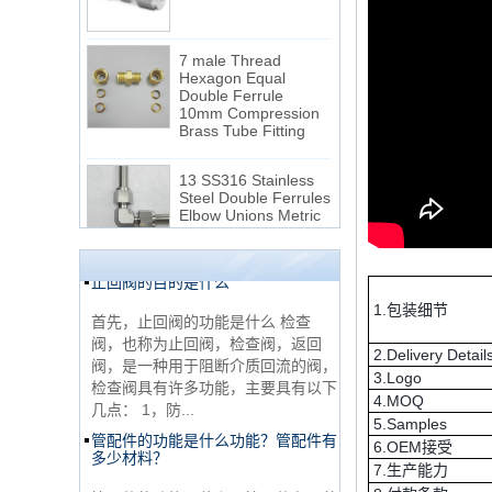
7 male Thread
Hexagon Equal
Double Ferrule
10mm Compression
NPT线程和NPTF线程之间的区别
Brass Tube Fitting
1. NPT和NPTF螺纹是美国最常用的
13 SS316 Stainless
锥形管螺纹，用于应用，从电管和扶
Steel Double Ferrules
手到运输气体或腐蚀性液体的高压
Elbow Unions Metric
线。NPT用于机械或低压气体以及需
Tube 2mm to 38mm
要使用密封剂...
止回阀的目的是什么
15 Stainless Steel
Double Ferrules Inch
Tube 12 to NPT 12
首先，止回阀的功能是什么 检查
Male Connector
1.包装细节
阀，也称为止回阀，检查阀，返回
阀，是一种用于阻断介质回流的阀，
2.Delivery Detail
连接DIN2353单插芯
检查阀具有许多功能，主要具有以下
三通管配件
3.Logo
几点： 1，防...
4.MOQ
管配件的功能是什么功能？管配件有
5.Samples
多少材料？
6.OEM接受
非常便宜的产品316不
管配件的功能是什么？管配件有几种
7.生产能力
锈钢3路男性14 T形管
配件
材料？ 首先，管道配件的作用是什