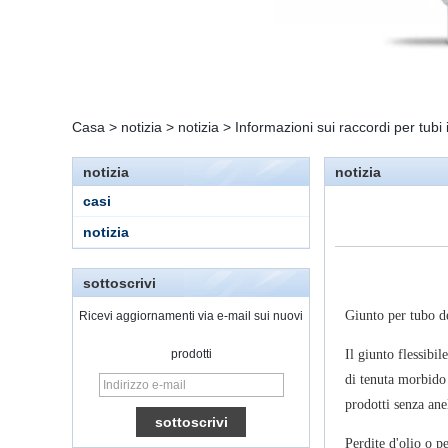
Casa
>
notizia
>
notizia
>
Informazioni sui raccordi per tubi i
notizia
notizia
casi
notizia
sottoscrivi
Giunto per tubo de
Ricevi aggiornamenti via e-mail sui nuovi
prodotti
Il giunto flessib
di tenuta morbido 
15 Stainless Steel
prodotti senza anel
Double Ferrules Inch
Tube 12 to NPT 12
Male Connector
Perdite d'olio o p