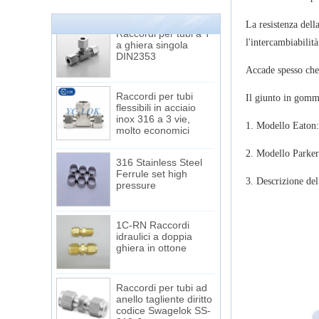
La resistenza dell
Raccordi per tubi a T
a ghiera singola
l'intercambiabilità
DIN2353
Accade spesso che
Raccordi per tubi
Il giunto in gomma
flessibili in acciaio
inox 316 a 3 vie,
molto economici
1. Modello Eaton
2. Modello Parke
316 Stainless Steel
Ferrule set high
pressure
3. Descrizione del
1C-RN Raccordi
idraulici a doppia
ghiera in ottone
Raccordi per tubi ad
anello tagliente diritto
codice Swagelok SS-
810-6