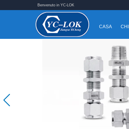
Benvenuto in YC-LOK
CASA
CHI