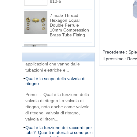
7 male Thread
Hexagon Equal
Double Ferrule
La differenza tra thread NPT e
10mm Compression
thread NPTF
Brass Tube Fitting
1. I fili NPT e NPTF sono due dei
13 SS316 Stainless
fili di tubi conici più comunemente
Steel Double Ferrules
Precedente :
Spie
usati negli Stati Uniti per
Elbow Unions Metric
Il prossimo :
Racc
Tube 2mm to 38mm
applicazioni che vanno dalle
tubazioni elettriche e...
15 Stainless Steel
Qual è lo scopo della valvola di
Double Ferrules Inch
ritegno
Tube 12 to NPT 12
Male Connector
Primo ， Qual è la funzione della
valvola di ritegno La valvola di
Raccordi per tubi a T
ritegno, nota anche come valvola
a ghiera singola
di ritegno, valvola di ritegno,
DIN2353
valvola di ritorn...
Qual è la funzione dei raccordi per
tubi？ Quanti materiali ci sono per i
Raccordi per tubi
raccordi per tubi?
flessibili in acciaio