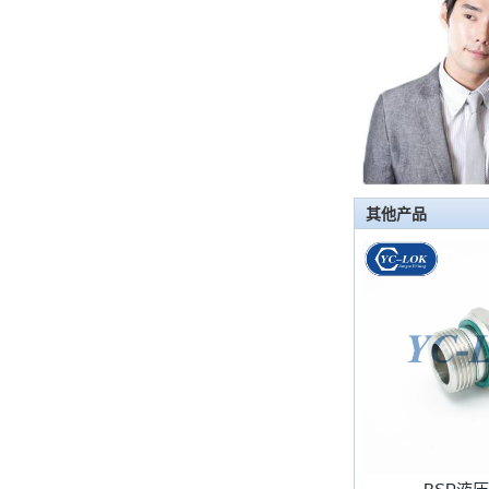
首先，止回阀的功能是什么 检查
阀，也称为止回阀，检查阀，返回
阀，是一种用于阻断介质回流的阀，
检查阀具有许多功能，主要具有以下
几点： 1，防...
管配件的功能是什么功能？管配件有
多少材料？
管配件的功能是什么？管配件有几种
其他产品
材料？ 首先，管道配件的作用是什
么 管道拟合是管道系统中的常见组
件。它具有许多功能，包括连接，控
制，方向更...
快速连接器的常规组件简要介绍
ISO 7241 A＆B 1。申请：将用于建
筑设备，林业设备，农业机械，机油
工具，油设备钢米尔马克尼厂以及其
他苛刻的液压应用的Provendesign
带来。 2。 ...
套圈接头的安装方法