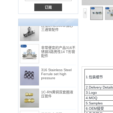
Tube 12 to NPT 12
Male Connector
连接DIN2353单插芯
三通管配件
非常便宜的产品316不
锈钢3路男性14 T形管
配件
316 Stainless Steel
Ferrule set high
pressure
1.包装细节
1C-RN黄铜双套圈液
2.Delivery Detail
压管件
3.Logo
4.MOQ
5.Samples
世伟洛克代码SS-810-
6.OEM接受
6直切环管配件