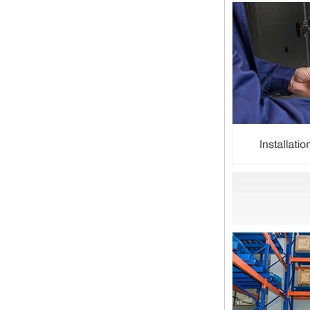
13 SS316 Stainless
双卡套和单卡套配件的应用范围和区
Steel Double Ferrules
别 双卡套接头适用于：石油，化
Elbow Unions Metric
工，黄金，制药，仪器仪表，机械配
Tube 2mm to 38mm
件，电力行业。 双切削套圈接头为
圆锥形，切削...
橡胶环的特性和不同材料的高温抗性
程度
橡胶环是一种密封环，具有冷抗性，
耐热性，耐老化性等的特征，并且具
有绝缘的特征。由不同材料制成的橡
胶环的高温耐药性不同。安装橡胶环
时，我们...
2024年春节假期在中国，并注意客
户
亲爱的顾客，中国的2024年春节假
期正在临近。祝大家在新的一年中一
切顺利 运输通知： 对于需要在新年
之前运送的货物，请在2月4日之前
通知我们。官...