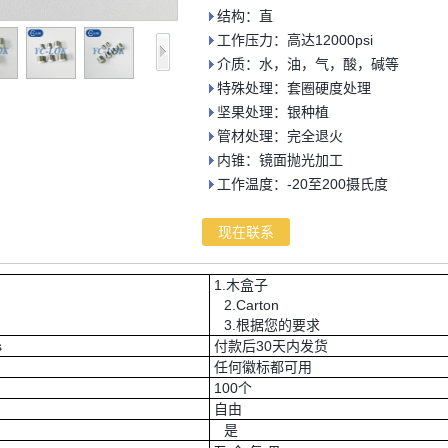
结构：直
工作压力：高达12000psi
介质：水，油，气，酸，碱等
特殊处理：套圈硬度处理
坚果处理：银种植
管材处理：完全退火
内锥：镜面抛光加工
工作温度：-20至200摄氏度
现在联系
1.木盒子
2.Carton
3.根据您的要求
s
付款后30天内发货
任何徽标都可用
100个
自由
是