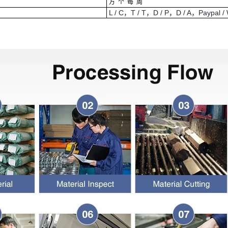
万
个
每
周
L / C，T / T，D / P，D / A，Paypal / 