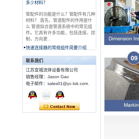
非常便宜的产品316不
管配件的功能是什么？管配件有几种
锈钢3路男性14 T形管
配件
材料？ 首先，管道配件的作用是什
么 管道拟合是管道系统中的常见组
件。它具有许多功能，包括连接，控
316 Stainless Steel
制，方向更...
Ferrule set high
pressure
快速连接器的常规组件简要介绍
ISO 7241 A＆B 1。申请：将用于建
1C-RN黄铜双套圈液
筑设备，林业设备，农业机械，机油
联系我们
压管件
工具，油设备钢米尔马克尼厂以及其
他苛刻的液压应用的Provendesign
江苏宜城流体设备有限公司
带来。 2。 ...
销售经理：Jason Gao
世伟洛克代码SS-810-
电子邮件：sales01@yc-lok.com.
套圈接头的安装方法
6直切环管配件
套圈接头的安装方法 1.锯一条适当
长度的无缝钢管，以去除端口上的毛
刺。管道的端面应垂直于轴线，并且
7 male Thread
角度公差不得大于0.5°。如果需要弯
Hexagon Equal
Double Ferrule
曲管道，...
10mm Compression
双卡套和单卡套配件的应用范围和区
Brass Tube Fitting
别