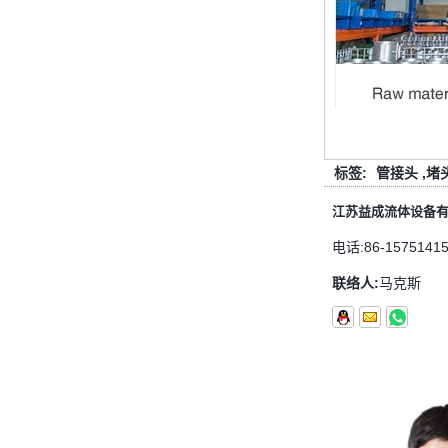
管配件的壁厚度与管道相同
管道拟合的功能是连接管道材料。选
择管道拟合时，管道拟合的壁厚是一
个重要的参数。那么如何选择管道装
配的壁厚？它与管道一样吗？ 一般
而言，管...
圣诞节快乐
标签:
管接头
,
堵
亲爱的女士们，先生们 圣诞节即将
到来。祝您和您的家人度过一个温暖
江苏益成流体设备
快乐的假期！ 感谢您在过去的一年
中的信任，并希望您的公司业务越来
电话:
86-1575141
越好。希望...
联络人:
马克斯
NPT线程和NPTF线程之间的区别
1. NPT和NPTF螺纹是美国最常用的
锥形管螺纹，用于应用，从电管和扶
手到运输气体或腐蚀性液体的高压
线。NPT用于机械或低压气体以及需
要使用密封剂...
止回阀的目的是什么