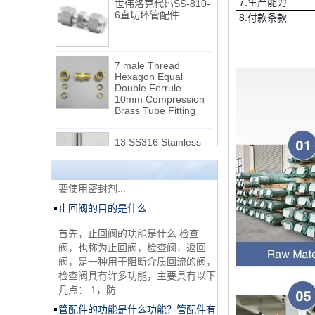
7.生产能力
8.付款条款
7 male Thread
Hexagon Equal
Double Ferrule
10mm Compression
NPT线程和NPTF线程之间的区别
Brass Tube Fitting
1. NPT和NPTF螺纹是美国最常用的
13 SS316 Stainless
锥形管螺纹，用于应用，从电管和扶
Steel Double Ferrules
手到运输气体或腐蚀性液体的高压
Elbow Unions Metric
线。NPT用于机械或低压气体以及需
Tube 2mm to 38mm
要使用密封剂...
止回阀的目的是什么
15 Stainless Steel
Double Ferrules Inch
Tube 12 to NPT 12
首先，止回阀的功能是什么 检查
Male Connector
阀，也称为止回阀，检查阀，返回
阀，是一种用于阻断介质回流的阀，
连接DIN2353单插芯
检查阀具有许多功能，主要具有以下
三通管配件
几点： 1，防...
管配件的功能是什么功能？管配件有
多少材料？