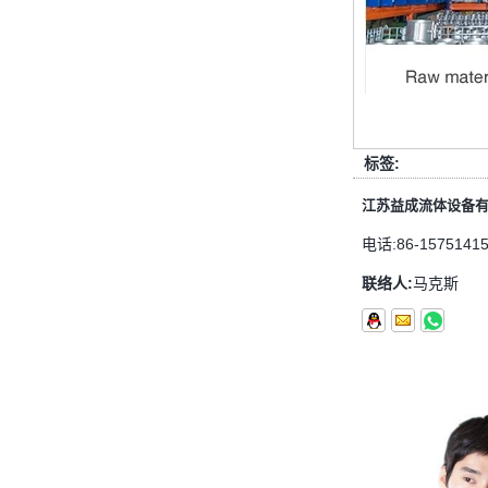
首先，止回阀的功能是什么 检查
阀，也称为止回阀，检查阀，返回
阀，是一种用于阻断介质回流的阀，
检查阀具有许多功能，主要具有以下
几点： 1，防...
管配件的功能是什么功能？管配件有
多少材料？
标签:
管配件的功能是什么？管配件有几种
江苏益成流体设备
材料？ 首先，管道配件的作用是什
么 管道拟合是管道系统中的常见组
电话:
86-1575141
件。它具有许多功能，包括连接，控
制，方向更...
联络人:
马克斯
快速连接器的常规组件简要介绍
ISO 7241 A＆B 1。申请：将用于建
筑设备，林业设备，农业机械，机油
工具，油设备钢米尔马克尼厂以及其
他苛刻的液压应用的Provendesign
带来。 2。 ...
套圈接头的安装方法