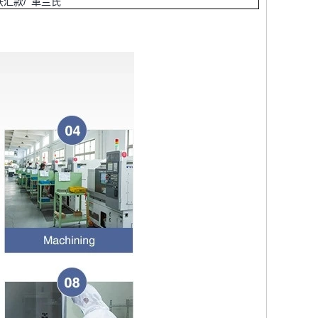
西 联汇款/ 革兰氏