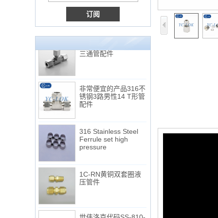
Tube 12 to NPT 12
Male Connector
连接DIN2353单插芯
三通管配件
非常便宜的产品316不
锈钢3路男性14 T形管
配件
316 Stainless Steel
Ferrule set high
pressure
1C-RN黄铜双套圈液
压管件
世伟洛克代码SS-810-
6直切环管配件