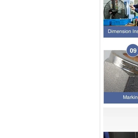
13 SS316 Stainless
双卡套和单卡套配件的应用范围和区
Steel Double Ferrules
别 双卡套接头适用于：石油，化
Elbow Unions Metric
工，黄金，制药，仪器仪表，机械配
Tube 2mm to 38mm
件，电力行业。 双切削套圈接头为
圆锥形，切削...
橡胶环的特性和不同材料的高温抗性
程度
橡胶环是一种密封环，具有冷抗性，
耐热性，耐老化性等的特征，并且具
有绝缘的特征。由不同材料制成的橡
胶环的高温耐药性不同。安装橡胶环
时，我们...
2024年春节假期在中国，并注意客
户
亲爱的顾客，中国的2024年春节假
期正在临近。祝大家在新的一年中一
切顺利 运输通知： 对于需要在新年
之前运送的货物，请在2月4日之前
通知我们。官...
管配件的壁厚度与管道相同