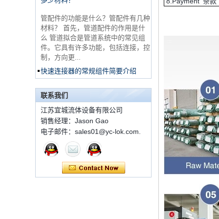
8.Payment 条款
管配件的功能是什么？管配件有几种
锈钢3路男性14 T形管
配件
材料？ 首先，管道配件的作用是什
么 管道拟合是管道系统中的常见组
件。它具有许多功能，包括连接，控
316 Stainless Steel
制，方向更...
Ferrule set high
pressure
快速连接器的常规组件简要介绍
ISO 7241 A＆B 1。申请：将用于建
1C-RN黄铜双套圈液
筑设备，林业设备，农业机械，机油
压管件
联系我们
工具，油设备钢米尔马克尼厂以及其
他苛刻的液压应用的Provendesign
江苏宜城流体设备有限公司
带来。 2。 ...
销售经理：Jason Gao
世伟洛克代码SS-810-
套圈接头的安装方法
电子邮件：sales01@yc-lok.com.
6直切环管配件
套圈接头的安装方法 1.锯一条适当
长度的无缝钢管，以去除端口上的毛
刺。管道的端面应垂直于轴线，并且
7 male Thread
角度公差不得大于0.5°。如果需要弯
Hexagon Equal
曲管道，...
Double Ferrule
10mm Compression
双卡套和单卡套配件的应用范围和区
Brass Tube Fitting
别