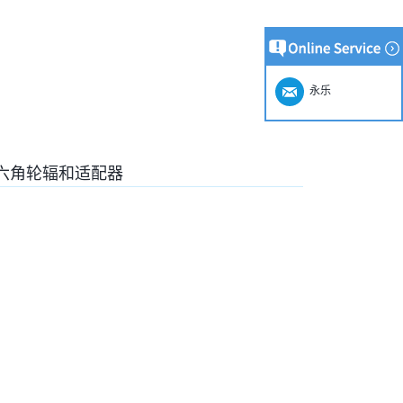
永乐
六角轮辐和适配器