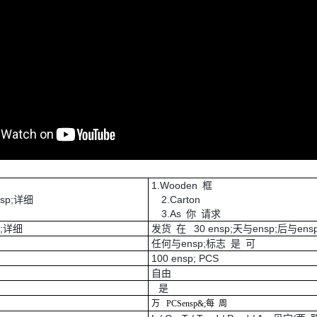
1.Wooden 框
nsp;详细
2.Carton
3.As 你 请求
p;详细
发货 在 30 ensp;天与ensp;后与ens
任何与ensp;标志 是 可
100 ensp; PCS
自由
是
万
PCS
ensp&;每
周