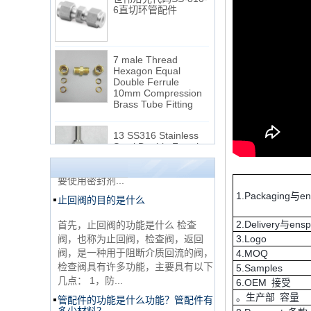
7 male Thread
Hexagon Equal
Double Ferrule
10mm Compression
NPT线程和NPTF线程之间的区别
Brass Tube Fitting
1. NPT和NPTF螺纹是美国最常用的
13 SS316 Stainless
锥形管螺纹，用于应用，从电管和扶
Steel Double Ferrules
手到运输气体或腐蚀性液体的高压
Elbow Unions Metric
线。NPT用于机械或低压气体以及需
Tube 2mm to 38mm
要使用密封剂...
止回阀的目的是什么
15 Stainless Steel
Double Ferrules Inch
1.Packaging与e
Tube 12 to NPT 12
首先，止回阀的功能是什么 检查
Male Connector
阀，也称为止回阀，检查阀，返回
2.Delivery与ens
阀，是一种用于阻断介质回流的阀，
3.Logo
连接DIN2353单插芯
检查阀具有许多功能，主要具有以下
4.MOQ
三通管配件
几点： 1，防...
5.Samples
6.OEM 接受
管配件的功能是什么功能？管配件有
多少材料？
。生产部 容量
非常便宜的产品316不