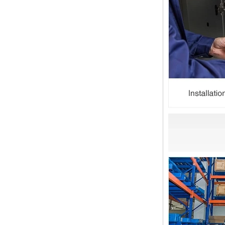
管道拟合的功能是连接管道材料。选
择管道拟合时，管道拟合的壁厚是一
个重要的参数。那么如何选择管道装
配的壁厚？它与管道一样吗？ 一般
而言，管...
圣诞节快乐
亲爱的女士们，先生们 圣诞节即将
到来。祝您和您的家人度过一个温暖
快乐的假期！ 感谢您在过去的一年
中的信任，并希望您的公司业务越来
越好。希望...
NPT线程和NPTF线程之间的区别
1. NPT和NPTF螺纹是美国最常用的
锥形管螺纹，用于应用，从电管和扶
手到运输气体或腐蚀性液体的高压
线。NPT用于机械或低压气体以及需
要使用密封剂...
止回阀的目的是什么