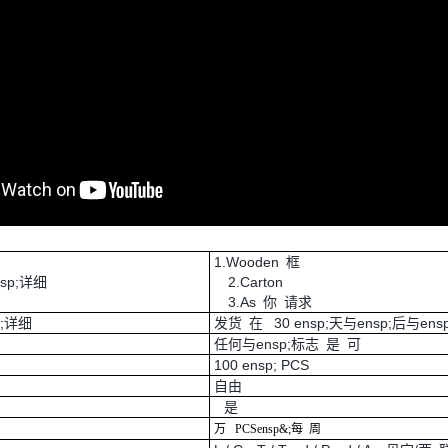
1.Wooden 框
nsp;详细
2.Carton
3.As 你 请求
p;详细
发货 在 30 ensp;天与ensp;后与ens
任何与ensp;标志 是 可
100 ensp; PCS
自由
是
万
PCS
ensp&;每
周