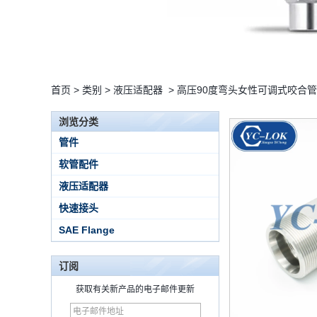
首页
>
类别
>
液压适配器
>
高压90度弯头女性可调式咬合
浏览分类
管件
软管配件
液压适配器
快速接头
SAE Flange
订阅
获取有关新产品的电子邮件更新
15 Stainless Steel
Double Ferrules Inch