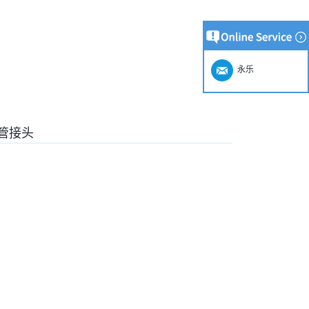
永乐
管接头