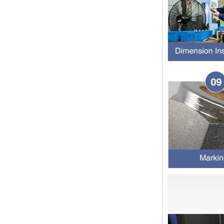
13 SS316 Stainless
双卡套和单卡套配件的应用范围和区
Steel Double Ferrules
别 双卡套接头适用于：石油，化
Elbow Unions Metric
工，黄金，制药，仪器仪表，机械配
Tube 2mm to 38mm
件，电力行业。 双切削套圈接头为
圆锥形，切削...
橡胶环的特性和不同材料的高温抗性
程度
橡胶环是一种密封环，具有冷抗性，
耐热性，耐老化性等的特征，并且具
有绝缘的特征。由不同材料制成的橡
胶环的高温耐药性不同。安装橡胶环
时，我们...
2024年春节假期在中国，并注意客
户
亲爱的顾客，中国的2024年春节假
期正在临近。祝大家在新的一年中一
切顺利 运输通知： 对于需要在新年
之前运送的货物，请在2月4日之前
通知我们。官...
管配件的壁厚度与管道相同