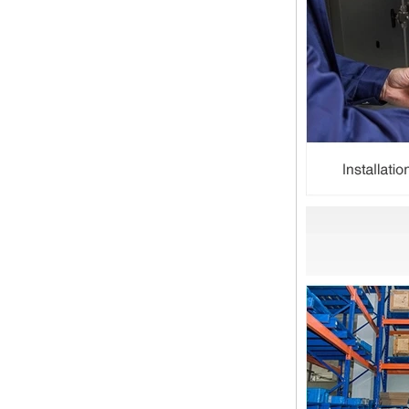
管道拟合的功能是连接管道材料。选
择管道拟合时，管道拟合的壁厚是一
个重要的参数。那么如何选择管道装
配的壁厚？它与管道一样吗？ 一般
而言，管...
圣诞节快乐
亲爱的女士们，先生们 圣诞节即将
到来。祝您和您的家人度过一个温暖
快乐的假期！ 感谢您在过去的一年
中的信任，并希望您的公司业务越来
越好。希望...
NPT线程和NPTF线程之间的区别
1. NPT和NPTF螺纹是美国最常用的
锥形管螺纹，用于应用，从电管和扶
手到运输气体或腐蚀性液体的高压
线。NPT用于机械或低压气体以及需
要使用密封剂...
止回阀的目的是什么