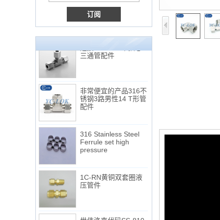
Tube 12 to NPT 12
Male Connector
连接DIN2353单插芯
三通管配件
非常便宜的产品316不
锈钢3路男性14 T形管
配件
316 Stainless Steel
Ferrule set high
pressure
1C-RN黄铜双套圈液
压管件
世伟洛克代码SS-810-
6直切环管配件