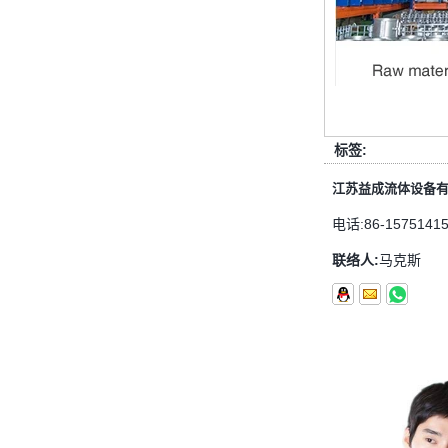
首先，止回阀的功能是什么 检查
阀，也称为止回阀，检查阀，返回
阀，是一种用于阻断介质回流的阀，
检查阀具有许多功能，主要具有以下
几点： 1，防...
管配件的功能是什么功能？管配件有
多少材料？
标签:
管配件的功能是什么？管配件有几种
江苏益成流体设备
材料？ 首先，管道配件的作用是什
么 管道拟合是管道系统中的常见组
电话:
86-1575141
件。它具有许多功能，包括连接，控
联络人:
马克斯
制，方向更...
快速连接器的常规组件简要介绍
ISO 7241 A＆B 1。申请：将用于建
筑设备，林业设备，农业机械，机油
工具，油设备钢米尔马克尼厂以及其
他苛刻的液压应用的Provendesign
带来。 2。 ...
套圈接头的安装方法