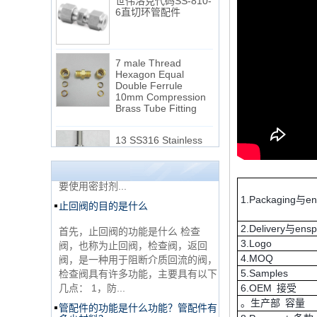
7 male Thread
Hexagon Equal
Double Ferrule
10mm Compression
NPT线程和NPTF线程之间的区别
Brass Tube Fitting
1. NPT和NPTF螺纹是美国最常用的
13 SS316 Stainless
锥形管螺纹，用于应用，从电管和扶
Steel Double Ferrules
手到运输气体或腐蚀性液体的高压
Elbow Unions Metric
线。NPT用于机械或低压气体以及需
Tube 2mm to 38mm
要使用密封剂...
止回阀的目的是什么
15 Stainless Steel
1.Packaging与e
Double Ferrules Inch
Tube 12 to NPT 12
首先，止回阀的功能是什么 检查
Male Connector
2.Delivery与ens
阀，也称为止回阀，检查阀，返回
阀，是一种用于阻断介质回流的阀，
3.Logo
连接DIN2353单插芯
检查阀具有许多功能，主要具有以下
4.MOQ
三通管配件
几点： 1，防...
5.Samples
6.OEM 接受
管配件的功能是什么功能？管配件有
多少材料？
。生产部 容量