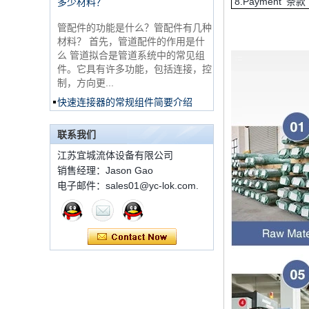
非常便宜的产品316不
8.Payment 条款
管配件的功能是什么？管配件有几种
锈钢3路男性14 T形管
配件
材料？ 首先，管道配件的作用是什
么 管道拟合是管道系统中的常见组
件。它具有许多功能，包括连接，控
316 Stainless Steel
制，方向更...
Ferrule set high
pressure
快速连接器的常规组件简要介绍
ISO 7241 A＆B 1。申请：将用于建
1C-RN黄铜双套圈液
筑设备，林业设备，农业机械，机油
压管件
联系我们
工具，油设备钢米尔马克尼厂以及其
他苛刻的液压应用的Provendesign
江苏宜城流体设备有限公司
带来。 2。 ...
销售经理：Jason Gao
世伟洛克代码SS-810-
套圈接头的安装方法
电子邮件：sales01@yc-lok.com.
6直切环管配件
套圈接头的安装方法 1.锯一条适当
长度的无缝钢管，以去除端口上的毛
刺。管道的端面应垂直于轴线，并且
7 male Thread
角度公差不得大于0.5°。如果需要弯
Hexagon Equal
曲管道，...
Double Ferrule
10mm Compression
双卡套和单卡套配件的应用范围和区
Brass Tube Fitting
别