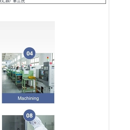
西 联汇款/ 革兰氏