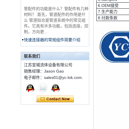
管配件的功能是什么？管配件有几种
锈钢3路男性14 T形管
6.OEM接受
配件
材料？ 首先，管道配件的作用是什
7.生产能力
么 管道拟合是管道系统中的常见组
8.付款条款
件。它具有许多功能，包括连接，控
316 Stainless Steel
制，方向更...
Ferrule set high
pressure
快速连接器的常规组件简要介绍
ISO 7241 A＆B 1。申请：将用于建
1C-RN黄铜双套圈液
筑设备，林业设备，农业机械，机油
压管件
工具，油设备钢米尔马克尼厂以及其
联系我们
他苛刻的液压应用的Provendesign
江苏宜城流体设备有限公司
带来。 2。 ...
销售经理：Jason Gao
世伟洛克代码SS-810-
套圈接头的安装方法
电子邮件：sales01@yc-lok.com.
6直切环管配件
套圈接头的安装方法 1.锯一条适当
长度的无缝钢管，以去除端口上的毛
刺。管道的端面应垂直于轴线，并且
7 male Thread
角度公差不得大于0.5°。如果需要弯
Hexagon Equal
曲管道，...
Double Ferrule
10mm Compression
双卡套和单卡套配件的应用范围和区
Brass Tube Fitting
别