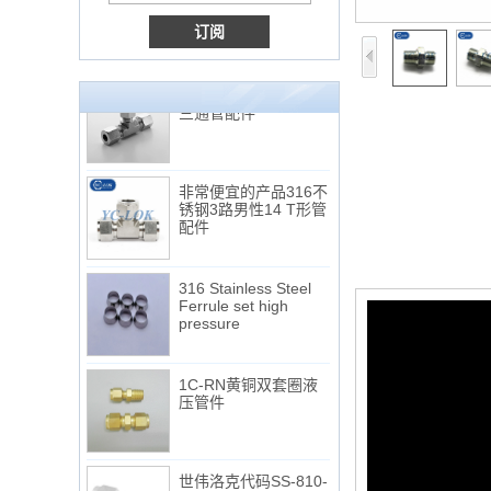
Male Connector
连接DIN2353单插芯
三通管配件
非常便宜的产品316不
锈钢3路男性14 T形管
配件
316 Stainless Steel
Ferrule set high
pressure
1C-RN黄铜双套圈液
压管件
世伟洛克代码SS-810-
6直切环管配件