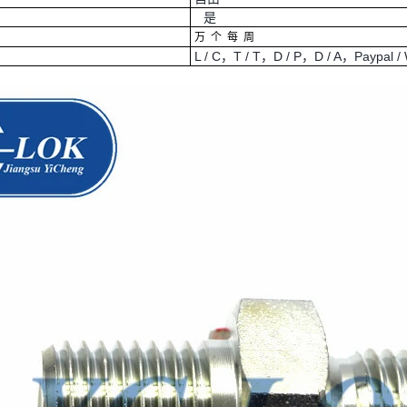
是
万
个
每
周
L / C，T / T，D / P，D / A，Paypal / 