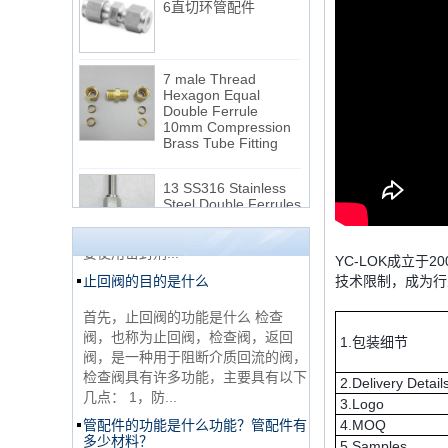
7 male Thread
Hexagon Equal
Double Ferrule
10mm Compression
NPT线程和NPTF线程之间的区别
Brass Tube Fitting
1. NPT和NPTF螺纹是美国最常用的
13 SS316 Stainless
锥形管螺纹，用于应用，从电管和扶
Steel Double Ferrules
手到运输气体或腐蚀性液体的高压
Elbow Unions Metric
线。NPT用于机械或低压气体以及需
Tube 2mm to 38mm
要使用密封剂...
止回阀的目的是什么
15 Stainless Steel
YC-LOK成立
Double Ferrules Inch
技术限制，成为行
Tube 12 to NPT 12
首先，止回阀的功能是什么 检查
Male Connector
阀，也称为止回阀，检查阀，返回
阀，是一种用于阻断介质回流的阀，
1.包装细节
连接DIN2353单插芯
检查阀具有许多功能，主要具有以下
三通管配件
几点： 1，防...
2.Delivery Detail
管配件的功能是什么功能？管配件有
3.Logo
多少材料？
4.MOQ
非常便宜的产品316不
5.Samples