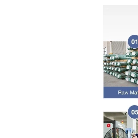
管道拟合的功能是连接管道材料。选
择管道拟合时，管道拟合的壁厚是一
个重要的参数。那么如何选择管道装
配的壁厚？它与管道一样吗？ 一般
而言，管...
圣诞节快乐
亲爱的女士们，先生们 圣诞节即将
到来。祝您和您的家人度过一个温暖
快乐的假期！ 感谢您在过去的一年
中的信任，并希望您的公司业务越来
越好。希望...
NPT线程和NPTF线程之间的区别
1. NPT和NPTF螺纹是美国最常用的
锥形管螺纹，用于应用，从电管和扶
手到运输气体或腐蚀性液体的高压
线。NPT用于机械或低压气体以及需
要使用密封剂...
止回阀的目的是什么