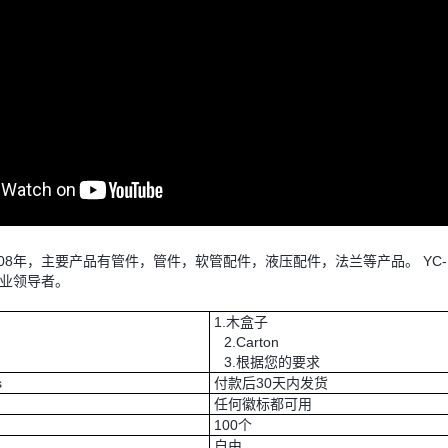
于2008年，主要产品有管件，管件，软管配件，液压配件，法兰等产品。 Y
业领导者。
1.木盒子
2.Carton
3.根据您的要求
s
付款后30天内发货
任何徽标都可用
100个
自由