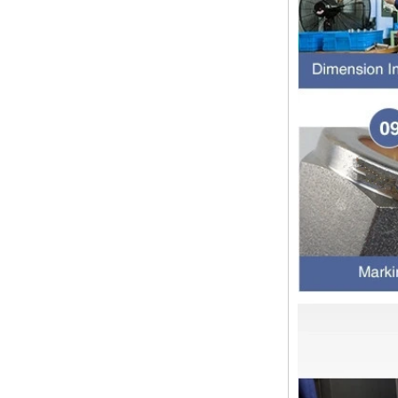
首先，止回阀的功能是什么 检查
阀，也称为止回阀，检查阀，返回
阀，是一种用于阻断介质回流的阀，
检查阀具有许多功能，主要具有以下
几点： 1，防...
管配件的功能是什么功能？管配件有
多少材料？
管配件的功能是什么？管配件有几种
材料？ 首先，管道配件的作用是什
么 管道拟合是管道系统中的常见组
件。它具有许多功能，包括连接，控
制，方向更...
快速连接器的常规组件简要介绍
ISO 7241 A＆B 1。申请：将用于建
筑设备，林业设备，农业机械，机油
工具，油设备钢米尔马克尼厂以及其
他苛刻的液压应用的Provendesign
带来。 2。 ...
套圈接头的安装方法