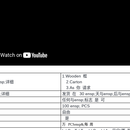
1.Wooden 框
nsp;详细
2.Carton
3.As 你 请求
p;详细
发货 在 30 ensp;天与ensp;后与ens
任何与ensp;标志 是 可
100 ensp; PCS
自由
是
万
PCS
ensp&;每
周