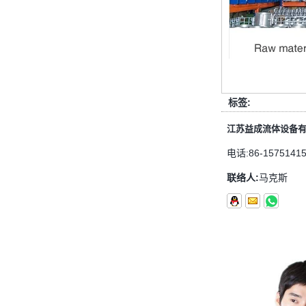
多少材料？
管配件的功能是什么？管配件有几种
材料？ 首先，管道配件的作用是什
么 管道拟合是管道系统中的常见组
件。它具有许多功能，包括连接，控
制，方向更...
标签:
快速连接器的常规组件简要介绍
江苏益成流体设备
ISO 7241 A＆B 1。申请：将用于建
筑设备，林业设备，农业机械，机油
电话:
86-1575141
工具，油设备钢米尔马克尼厂以及其
他苛刻的液压应用的Provendesign
联络人:
马克斯
带来。 2。 ...
套圈接头的安装方法
套圈接头的安装方法 1.锯一条适当
长度的无缝钢管，以去除端口上的毛
刺。管道的端面应垂直于轴线，并且
角度公差不得大于0.5°。如果需要弯
曲管道，...
双卡套和单卡套配件的应用范围和区