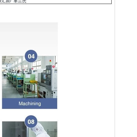
西 联汇款/ 革兰氏