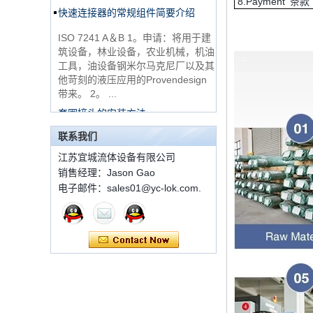
8.Payment 条款
ISO 7241 A＆B 1。申请：将用于建
1C-RN黄铜双套圈液
筑设备，林业设备，农业机械，机油
压管件
工具，油设备钢米尔马克尼厂以及其
他苛刻的液压应用的Provendesign
带来。 2。 ...
世伟洛克代码SS-810-
套圈接头的安装方法
6直切环管配件
套圈接头的安装方法 1.锯一条适当
长度的无缝钢管，以去除端口上的毛
联系我们
刺。管道的端面应垂直于轴线，并且
7 male Thread
江苏宜城流体设备有限公司
角度公差不得大于0.5°。如果需要弯
Hexagon Equal
销售经理：Jason Gao
曲管道，...
Double Ferrule
10mm Compression
电子邮件：sales01@yc-lok.com.
双卡套和单卡套配件的应用范围和区
Brass Tube Fitting
别
13 SS316 Stainless
双卡套和单卡套配件的应用范围和区
Steel Double Ferrules
别 双卡套接头适用于：石油，化
Elbow Unions Metric
工，黄金，制药，仪器仪表，机械配
Tube 2mm to 38mm
件，电力行业。 双切削套圈接头为
圆锥形，切削...
橡胶环的特性和不同材料的高温抗性