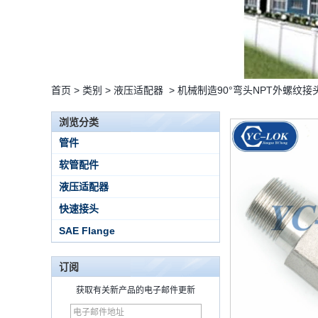
首页
>
类别
>
液压适配器
>
机械制造90°弯头NPT外螺纹接
浏览分类
管件
软管配件
液压适配器
快速接头
15 Stainless Steel
Double Ferrules Inch
SAE Flange
Tube 12 to NPT 12
Male Connector
订阅
连接DIN2353单插芯
三通管配件
获取有关新产品的电子邮件更新