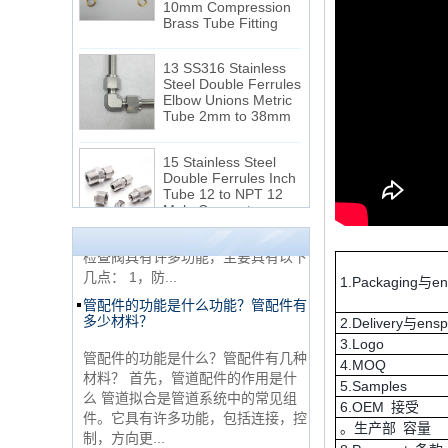
1. NPT和NPTF螺纹是美国最常用的
13 SS316 Stainless
锥形管螺纹，用于应用，从电管和扶
Steel Double Ferrules
手到运输气体或腐蚀性液体的高压
Elbow Unions Metric
线。NPT用于机械或低压气体以及需
Tube 2mm to 38mm
要使用密封剂...
止回阀的目的是什么
15 Stainless Steel
Double Ferrules Inch
Tube 12 to NPT 12
首先，止回阀的功能是什么 检查
Male Connector
阀，也称为止回阀，检查阀，返回
阀，是一种用于阻断介质回流的阀，
连接DIN2353单插芯
检查阀具有许多功能，主要具有以下
三通管配件
几点： 1，防...
管配件的功能是什么功能？管配件有
1.Packaging与e
多少材料？
非常便宜的产品316不
2.Delivery与ens
管配件的功能是什么？管配件有几种
锈钢3路男性14 T形管
3.Logo
配件
材料？ 首先，管道配件的作用是什
4.MOQ
么 管道拟合是管道系统中的常见组
5.Samples
件。它具有许多功能，包括连接，控
316 Stainless Steel
6.OEM 接受
制，方向更...
Ferrule set high
。生产部 容量
pressure
快速连接器的常规组件简要介绍