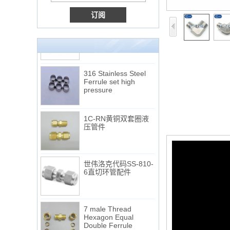
非常便宜的产品316不
锈钢3路男性14 T形管
配件
316 Stainless Steel
Ferrule set high
pressure
1C-RN黄铜双套圈液
压管件
世伟洛克代码SS-810-
6直切环管配件
7 male Thread
Hexagon Equal
Double Ferrule
10mm Compression
NPT线程和NPTF线程之间的区别
Brass Tube Fitting