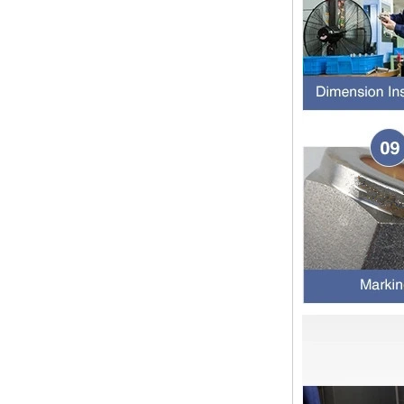
程度
橡胶环是一种密封环，具有冷抗性，
耐热性，耐老化性等的特征，并且具
有绝缘的特征。由不同材料制成的橡
胶环的高温耐药性不同。安装橡胶环
时，我们...
2024年春节假期在中国，并注意客
户
亲爱的顾客，中国的2024年春节假
期正在临近。祝大家在新的一年中一
切顺利 运输通知： 对于需要在新年
之前运送的货物，请在2月4日之前
通知我们。官...
管配件的壁厚度与管道相同
管道拟合的功能是连接管道材料。选
择管道拟合时，管道拟合的壁厚是一
个重要的参数。那么如何选择管道装
配的壁厚？它与管道一样吗？ 一般
而言，管...