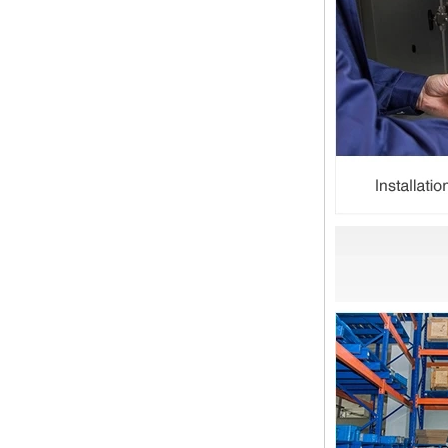
圣诞节快乐
亲爱的女士们，先生们 圣诞节即将
到来。祝您和您的家人度过一个温暖
快乐的假期！ 感谢您在过去的一年
中的信任，并希望您的公司业务越来
越好。希望...
NPT线程和NPTF线程之间的区别
1. NPT和NPTF螺纹是美国最常用的
锥形管螺纹，用于应用，从电管和扶
手到运输气体或腐蚀性液体的高压
线。NPT用于机械或低压气体以及需
要使用密封剂...
止回阀的目的是什么
首先，止回阀的功能是什么 检查
阀，也称为止回阀，检查阀，返回
阀，是一种用于阻断介质回流的阀，
检查阀具有许多功能，主要具有以下
几点： 1，防...
管配件的功能是什么功能？管配件有