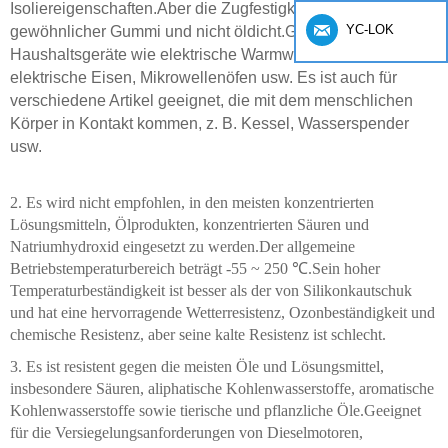
Isoliereigenschaften.Aber die Zugfestigkeit ist schlechter als
YC-LOK
gewöhnlicher Gummi und nicht öldicht.Geeignet für
Haushaltsgeräte wie elektrische Warmwasserbereiter,
elektrische Eisen, Mikrowellenöfen usw. Es ist auch für
verschiedene Artikel geeignet, die mit dem menschlichen
Körper in Kontakt kommen, z. B. Kessel, Wasserspender
usw.
2. Es wird nicht empfohlen, in den meisten konzentrierten
Lösungsmitteln, Ölprodukten, konzentrierten Säuren und
Natriumhydroxid eingesetzt zu werden.Der allgemeine
Betriebstemperaturbereich beträgt -55 ~ 250 ℃.Sein hoher
Temperaturbeständigkeit ist besser als der von Silikonkautschuk
und hat eine hervorragende Wetterresistenz, Ozonbeständigkeit und
chemische Resistenz, aber seine kalte Resistenz ist schlecht.
3. Es ist resistent gegen die meisten Öle und Lösungsmittel,
insbesondere Säuren, aliphatische Kohlenwasserstoffe, aromatische
Kohlenwasserstoffe sowie tierische und pflanzliche Öle.Geeignet
für die Versiegelungsanforderungen von Dieselmotoren,