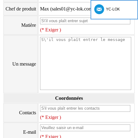
Chef de produit
Max (sales01@yc-lok.com)
YC-LOK
Matière
(* Exiger )
Un message
Coordonnées
Contacts
(* Exiger )
E-mail
(* Exiger )