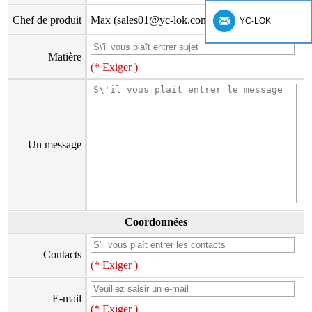
Chef de produit
Max (sales01@yc-lok.com)
YC-LOK
Matière
(* Exiger )
Un message
Coordonnées
Contacts
(* Exiger )
E-mail
(* Exiger )