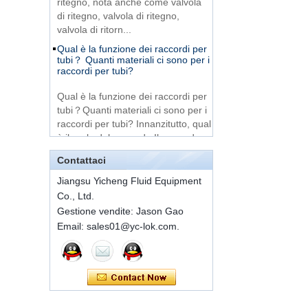
a ghiera singola
di ritegno, valvola di ritegno,
DIN2353
valvola di ritorn...
Qual è la funzione dei raccordi per
tubi？ Quanti materiali ci sono per i
Raccordi per tubi
raccordi per tubi?
flessibili in acciaio
inox 316 a 3 vie,
molto economici
Qual è la funzione dei raccordi per
tubi？Quanti materiali ci sono per i
raccordi per tubi? Innanzitutto, qual
316 Stainless Steel
Ferrule set high
è il ruolo del raccordo Il raccordo
pressure
d...
Contattaci
Una breve introduzione ai
componenti convenzionali dei
1C-RN Raccordi
Jiangsu Yicheng Fluid Equipment
connettori rapidi
idraulici a doppia
Co., Ltd.
ghiera in ottone
ISO 7241 A&B 1.APPLICAZIONI:
Gestione vendite: Jason Gao
portare al settore una prova per
Email: sales01@yc-lok.com.
l'uso su attrezzature da
Raccordi per tubi ad
anello tagliente diritto
costruzione, attrezzature forestali,
codice Swagelok SS-
macchinari agricoli, strum...
810-6
Metodo di installazione del giunto a
ghiera
7 male Thread