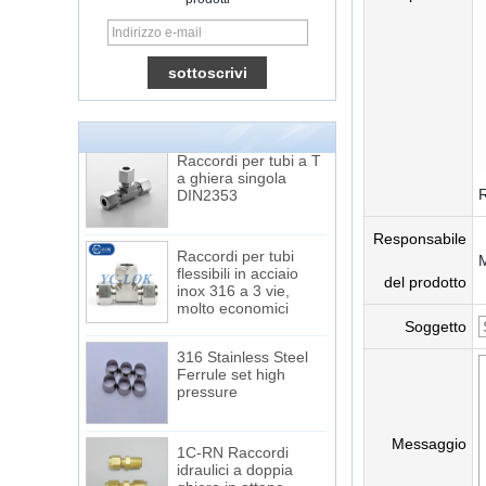
15 Stainless Steel
Double Ferrules Inch
Tube 12 to NPT 12
Male Connector
Raccordi per tubi a T
a ghiera singola
DIN2353
R
Responsabile
Raccordi per tubi
flessibili in acciaio
inox 316 a 3 vie,
del prodotto
molto economici
Soggetto
316 Stainless Steel
Ferrule set high
pressure
1C-RN Raccordi
Messaggio
idraulici a doppia
ghiera in ottone