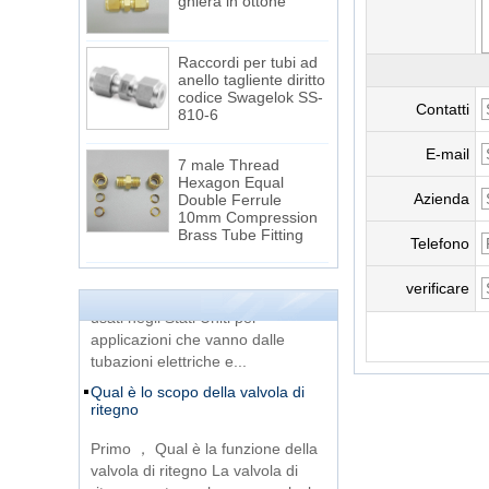
Raccordi per tubi ad
anello tagliente diritto
codice Swagelok SS-
810-6
Contatti
7 male Thread
E-mail
Hexagon Equal
Double Ferrule
Azienda
La differenza tra thread NPT e
10mm Compression
thread NPTF
Brass Tube Fitting
Telefono
1. I fili NPT e NPTF sono due dei
13 SS316 Stainless
fili di tubi conici più comunemente
verificare
Steel Double Ferrules
usati negli Stati Uniti per
Elbow Unions Metric
Tube 2mm to 38mm
applicazioni che vanno dalle
tubazioni elettriche e...
15 Stainless Steel
Qual è lo scopo della valvola di
Double Ferrules Inch
ritegno
Tube 12 to NPT 12
Male Connector
Primo ， Qual è la funzione della
valvola di ritegno La valvola di
Raccordi per tubi a T
ritegno, nota anche come valvola