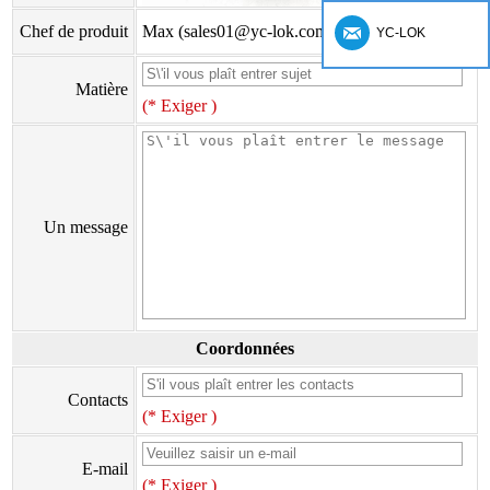
Chef de produit
Max (sales01@yc-lok.com)
YC-LOK
Matière
(* Exiger )
Un message
Coordonnées
Contacts
(* Exiger )
E-mail
(* Exiger )