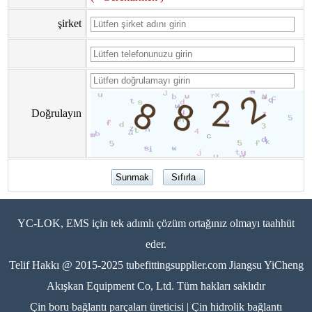
şirket
Doğrulayın
YC-LOK, EMS için tek adımlı çözüm ortağınız olmayı taahhüt
eder.
Telif Hakkı @ 2015-2025 tubefittingsupplier.com Jiangsu YiCheng
Akışkan Equipment Co, Ltd. Tüm hakları saklıdır
Çin boru bağlantı parçaları üreticisi | Çin hidrolik bağlantı