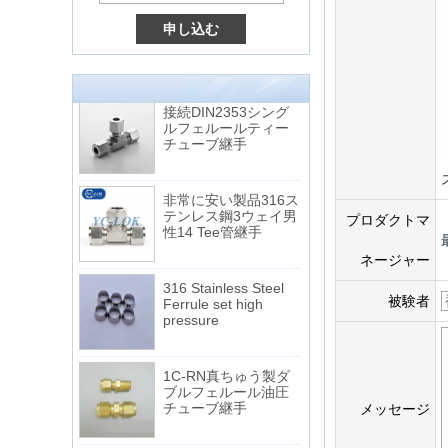
15 Stainless Steel
Double Ferrules Inch
Tube 12 to NPT 12
Male Connector
接続DIN2353シング
ルフェルールティー
チューブ継手
非常に安い製品316ス
テンレス鋼3ウェイ男
性14 Tee管継手
プロダクトマ
ネージャー
316 Stainless Steel
Ferrule set high
被験者
pressure
1C-RN真ちゅう製ダ
ブルフェルール油圧
チューブ継手
メッセージ