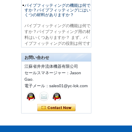
パイプフィッティングの機能は何で
すか？パイプフィッティングにはい
非常に安い製品316ス
くつの材料がありますか？
テンレス鋼3ウェイ男
性14 Tee管継手
パイプフィッティングの機能は何で
すか？パイプフィッティング用の材
料はいくつありますか？ まず、パ
316 Stainless Steel
イプフィッティングの役割は何です
Ferrule set high
pressure
か パイプフィッティング...
クイックコネクタの従来のコンポー
お問い合わせ
ネントの簡単な紹介
1C-RN真ちゅう製ダ
江蘇省井井流体機器有限公司
ブルフェルール油圧
ISO 7241 a＆b 1。アプリケーショ
チューブ継手
セールスマネージャー：Jason
ン：建設機器、林業機器、農業機
Gao.
械、石油工具、石油機器鋼製のミル
電子メール：sales01@yc-lok.com
マチンリー、およびその他の厳しい
SwagelokコードSS-
810-6ストレートカッ
油圧アプリケーションで使...
ティングリングチュ
フェルール継手の取り付け方法
ーブフィッティング
フェルール継手の取り付け方法 1.
7 male Thread
適切な長さの継ぎ目のない鋼管をの
Hexagon Equal
ぞき、港のバリを取り除きます。パ
Double Ferrule
10mm Compression
イプの端面は軸に垂直でなければな