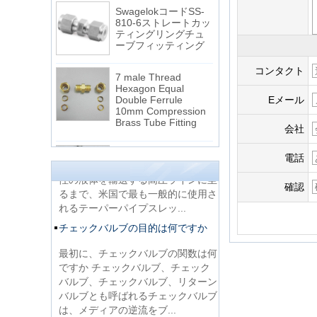
SwagelokコードSS-
810-6ストレートカッ
ティングリングチュ
ーブフィッティング
7 male Thread
コンタクト
Hexagon Equal
Double Ferrule
Eメール
10mm Compression
NPTスレッドとNPTFスレッドの違
Brass Tube Fitting
い
会社
1.NPTおよびNPTFスレッドは、電
13 SS316 Stainless
気配管や手すりからガスまたは腐食
Steel Double Ferrules
電話
Elbow Unions Metric
性の液体を輸送する高圧ラインに至
Tube 2mm to 38mm
るまで、米国で最も一般的に使用さ
確認
れるテーパーパイプスレッ...
15 Stainless Steel
チェックバルブの目的は何ですか
Double Ferrules Inch
Tube 12 to NPT 12
最初に、チェックバルブの関数は何
Male Connector
ですか チェックバルブ、チェック
バルブ、チェックバルブ、リターン
接続DIN2353シング
バルブとも呼ばれるチェックバルブ
ルフェルールティー
チューブ継手
は、メディアの逆流をブ...