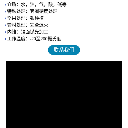
介质：水，油，气，酸，碱等
特殊处理：套圈硬度处理
坚果处理：银种植
管材处理：完全退火
内锥：镜面抛光加工
工作温度：-20至200摄氏度
联系我们