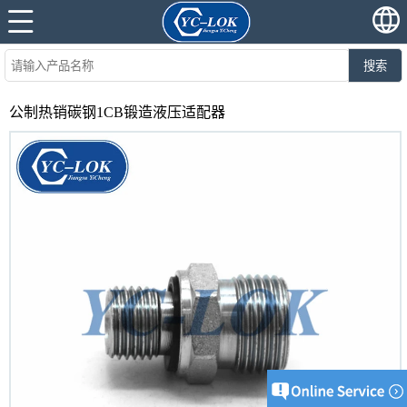
搜索
公制热销碳钢1CB锻造液压适配器