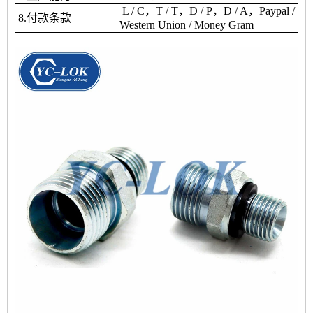
L / C，T / T，D / P，D / A，Paypal /
8.付款条款
Western Union / Money Gram